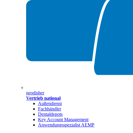
neodisher
Vertrieb national
Außendienst
Fachhändler
Dentaldepots
Key Account Management
Anwendungsspezialist AEMP