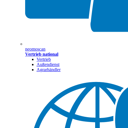
neomoscan
Vertrieb national
Vertrieb
Außendienst
Agrarhändler