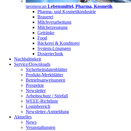
neomoscan
Lebensmittel, Pharma, Kosmetik
Pharma- und Kosmetikindustrie
Brauerei
Milchverarbeitung
Milcherzeugung
Getränke
Food
Bäckerei & Konditorei
System-Lösungen
Dosiertechnik
Nachhaltigkeit
Service/Downloads
Sicherheitsdatenblätter
Produkt-Merkblätter
Betriebsanweisungen
Prospekte
Newsletter
Arbeitsschutz / Störfall
WEEE-Richtlinie
Loginbereich
Newsletter-Anmeldung
Aktuelles
News
Veranstaltungen