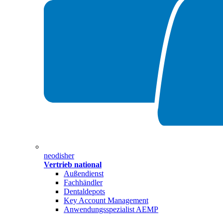
neodisher
Vertrieb national
Außendienst
Fachhändler
Dentaldepots
Key Account Management
Anwendungsspezialist AEMP