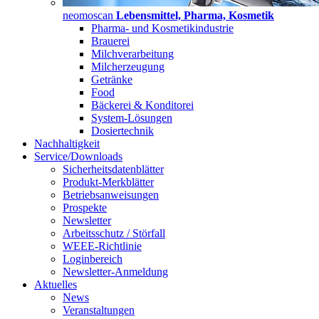
neomoscan
Lebensmittel, Pharma, Kosmetik
Pharma- und Kosmetikindustrie
Brauerei
Milchverarbeitung
Milcherzeugung
Getränke
Food
Bäckerei & Konditorei
System-Lösungen
Dosiertechnik
Nachhaltigkeit
Service/Downloads
Sicherheitsdatenblätter
Produkt-Merkblätter
Betriebsanweisungen
Prospekte
Newsletter
Arbeitsschutz / Störfall
WEEE-Richtlinie
Loginbereich
Newsletter-Anmeldung
Aktuelles
News
Veranstaltungen