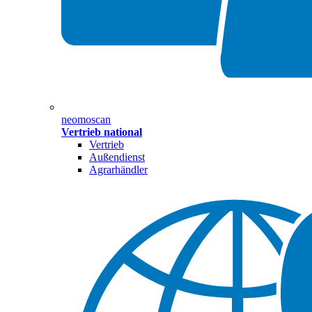
neomoscan
Vertrieb national
Vertrieb
Außendienst
Agrarhändler