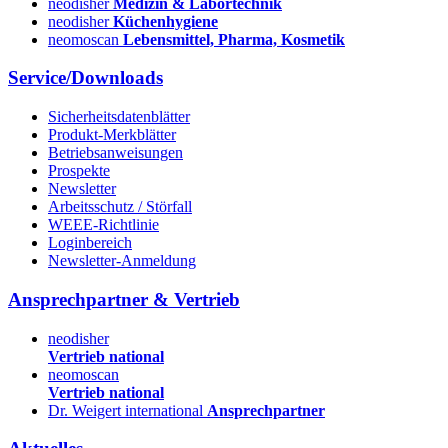
neodisher
Medizin & Labortechnik
neodisher
Küchenhygiene
neomoscan
Lebensmittel, Pharma, Kosmetik
Service/Downloads
Sicherheitsdatenblätter
Produkt-Merkblätter
Betriebsanweisungen
Prospekte
Newsletter
Arbeitsschutz / Störfall
WEEE-Richtlinie
Loginbereich
Newsletter-Anmeldung
Ansprechpartner & Vertrieb
neodisher
Vertrieb national
neomoscan
Vertrieb national
Dr. Weigert international
Ansprechpartner