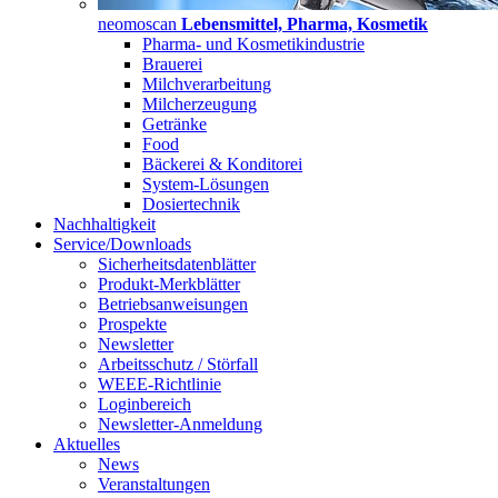
neomoscan
Lebensmittel, Pharma, Kosmetik
Pharma- und Kosmetikindustrie
Brauerei
Milchverarbeitung
Milcherzeugung
Getränke
Food
Bäckerei & Konditorei
System-Lösungen
Dosiertechnik
Nachhaltigkeit
Service/Downloads
Sicherheitsdatenblätter
Produkt-Merkblätter
Betriebsanweisungen
Prospekte
Newsletter
Arbeitsschutz / Störfall
WEEE-Richtlinie
Loginbereich
Newsletter-Anmeldung
Aktuelles
News
Veranstaltungen