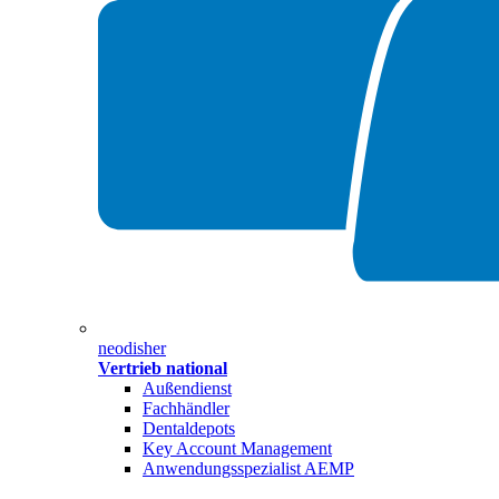
neodisher
Vertrieb national
Außendienst
Fachhändler
Dentaldepots
Key Account Management
Anwendungsspezialist AEMP