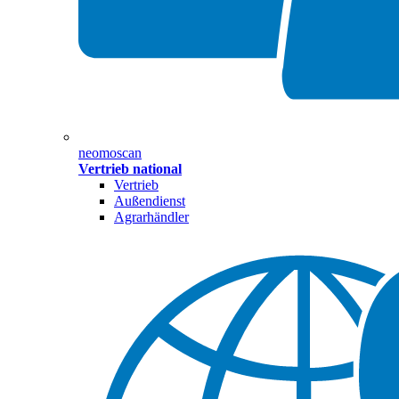
neomoscan
Vertrieb national
Vertrieb
Außendienst
Agrarhändler