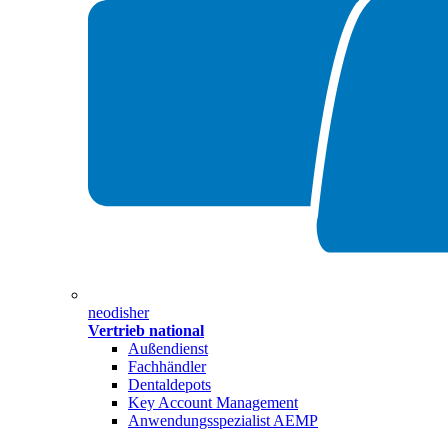
neodisher
Vertrieb national
Außendienst
Fachhändler
Dentaldepots
Key Account Management
Anwendungsspezialist AEMP