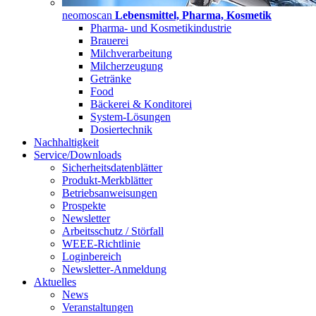
neomoscan
Lebensmittel, Pharma, Kosmetik
Pharma- und Kosmetikindustrie
Brauerei
Milchverarbeitung
Milcherzeugung
Getränke
Food
Bäckerei & Konditorei
System-Lösungen
Dosiertechnik
Nachhaltigkeit
Service/Downloads
Sicherheitsdatenblätter
Produkt-Merkblätter
Betriebsanweisungen
Prospekte
Newsletter
Arbeitsschutz / Störfall
WEEE-Richtlinie
Loginbereich
Newsletter-Anmeldung
Aktuelles
News
Veranstaltungen