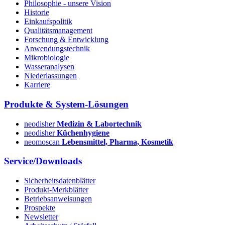
Philosophie - unsere Vision
Historie
Einkaufspolitik
Qualitätsmanagement
Forschung & Entwicklung
Anwendungstechnik
Mikrobiologie
Wasseranalysen
Niederlassungen
Karriere
Produkte & System-Lösungen
neodisher
Medizin & Labortechnik
neodisher
Küchenhygiene
neomoscan
Lebensmittel, Pharma, Kosmetik
Service/Downloads
Sicherheitsdatenblätter
Produkt-Merkblätter
Betriebsanweisungen
Prospekte
Newsletter