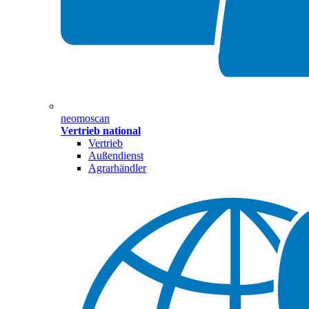
neomoscan
Vertrieb national
Vertrieb
Außendienst
Agrarhändler