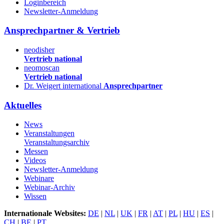
Loginbereich
Newsletter-Anmeldung
Ansprechpartner & Vertrieb
neodisher
Vertrieb national
neomoscan
Vertrieb national
Dr. Weigert international
Ansprechpartner
Aktuelles
News
Veranstaltungen
Veranstaltungsarchiv
Messen
Videos
Newsletter-Anmeldung
Webinare
Webinar-Archiv
Wissen
Internationale Websites:
DE
|
NL
|
UK
|
FR
|
AT
|
PL
|
HU
|
ES
|
CH
|
BE
|
PT