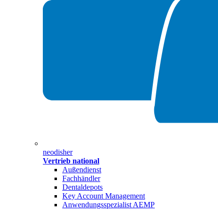
neodisher
Vertrieb national
Außendienst
Fachhändler
Dentaldepots
Key Account Management
Anwendungsspezialist AEMP