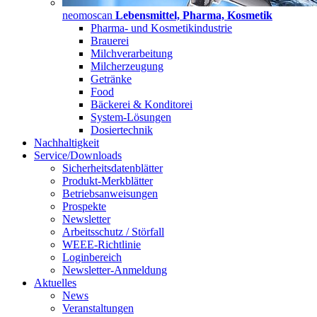
neomoscan
Lebensmittel, Pharma, Kosmetik
Pharma- und Kosmetikindustrie
Brauerei
Milchverarbeitung
Milcherzeugung
Getränke
Food
Bäckerei & Konditorei
System-Lösungen
Dosiertechnik
Nachhaltigkeit
Service/Downloads
Sicherheitsdatenblätter
Produkt-Merkblätter
Betriebsanweisungen
Prospekte
Newsletter
Arbeitsschutz / Störfall
WEEE-Richtlinie
Loginbereich
Newsletter-Anmeldung
Aktuelles
News
Veranstaltungen