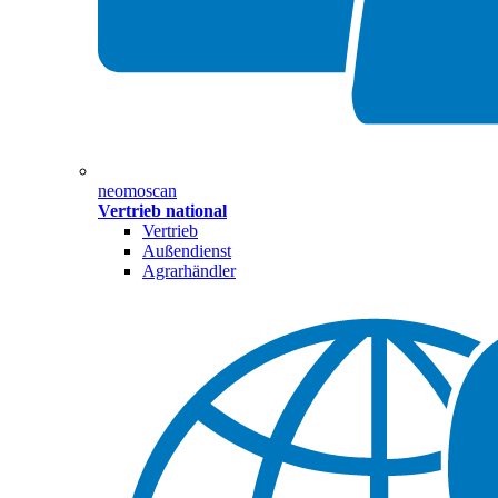
neomoscan
Vertrieb national
Vertrieb
Außendienst
Agrarhändler