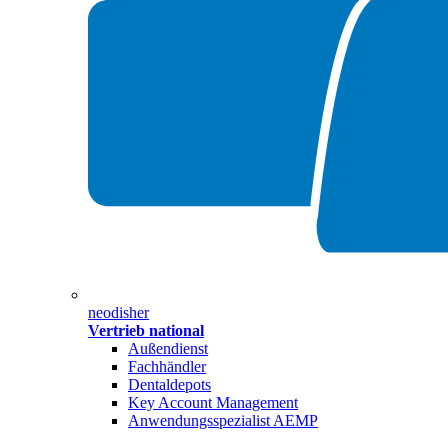
neodisher
Vertrieb national
Außendienst
Fachhändler
Dentaldepots
Key Account Management
Anwendungsspezialist AEMP