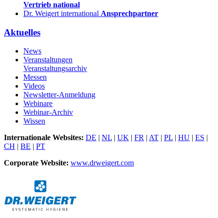
Vertrieb national
Dr. Weigert international
Ansprechpartner
Aktuelles
News
Veranstaltungen
Veranstaltungsarchiv
Messen
Videos
Newsletter-Anmeldung
Webinare
Webinar-Archiv
Wissen
Internationale Websites:
DE
|
NL
|
UK
|
FR
|
AT
|
PL
|
HU
|
ES
|
CH
|
BE
|
PT
Corporate Website:
www.drweigert.com