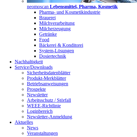
neomoscan
Lebensmittel, Pharma, Kosmetik
Pharma- und Kosmetikindustrie
Brauerei
Milchverarbeitung
Milcherzeugung
Getränke
Food
Bäckerei & Konditorei
System-Lösungen
Dosiertechnik
Nachhaltigkeit
Service/Downloads
Sicherheitsdatenblätter
Produkt-Merkblätter
Betriebsanweisungen
Prospekte
Newsletter
Arbeitsschutz / Störfall
WEEE-Richtlinie
Loginbereich
Newsletter-Anmeldung
Aktuelles
News
Veranstaltungen