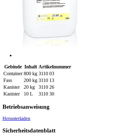
Gebinde
Inhalt
Artikelnummer
Container
800 kg
3110 03
Fass
200 kg
3110 13
Kanister
20 kg
3110 26
Kanister
10 L
3110 30
Betriebsanweisung
Herunterladen
Sicherheitsdatenblatt