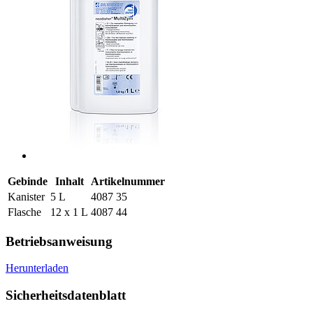
Gebinde
Inhalt
Artikelnummer
Kanister
5 L
4087 35
Flasche
12 x 1 L
4087 44
Betriebsanweisung
Herunterladen
Sicherheitsdatenblatt