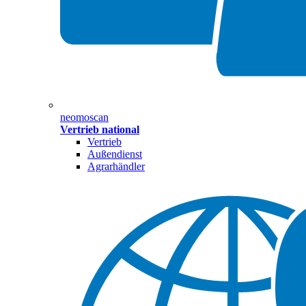
neomoscan
Vertrieb national
Vertrieb
Außendienst
Agrarhändler