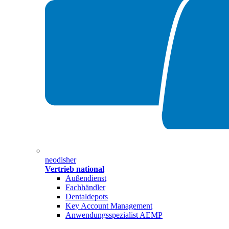
neodisher
Vertrieb national
Außendienst
Fachhändler
Dentaldepots
Key Account Management
Anwendungsspezialist AEMP