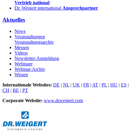
Vertrieb national
Dr. Weigert international
Ansprechpartner
Aktuelles
News
Veranstaltungen
Veranstaltungsarchiv
Messen
Videos
Newsletter-Anmeldung
Webinare
Webinar-Archiv
Wissen
Internationale Websites:
DE
|
NL
|
UK
|
FR
|
AT
|
PL
|
HU
|
ES
|
CH
|
BE
|
PT
Corporate Website:
www.drweigert.com