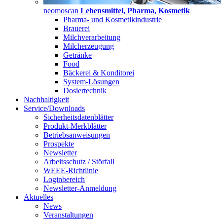
neomoscan
Lebensmittel, Pharma, Kosmetik
Pharma- und Kosmetikindustrie
Brauerei
Milchverarbeitung
Milcherzeugung
Getränke
Food
Bäckerei & Konditorei
System-Lösungen
Dosiertechnik
Nachhaltigkeit
Service/Downloads
Sicherheitsdatenblätter
Produkt-Merkblätter
Betriebsanweisungen
Prospekte
Newsletter
Arbeitsschutz / Störfall
WEEE-Richtlinie
Loginbereich
Newsletter-Anmeldung
Aktuelles
News
Veranstaltungen