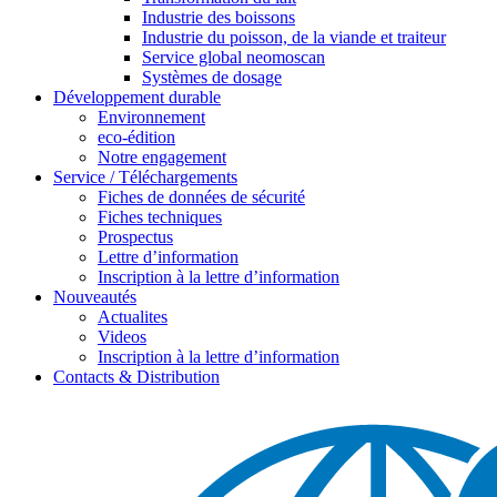
Industrie des boissons
Industrie du poisson, de la viande et traiteur
Service global neomoscan
Systèmes de dosage
Développement durable
Environnement
eco-édition
Notre engagement
Service / Téléchargements
Fiches de données de sécurité
Fiches techniques
Prospectus
Lettre d’information
Inscription à la lettre d’information
Nouveautés
Actualites
Videos
Inscription à la lettre d’information
Contacts & Distribution