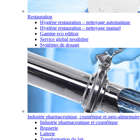
Restauration
Hygiène restauration – nettoyage automatique
Hygiène restauration – nettoyage manuel
Gamme eco edition
Service global neodisher
Systèmes de dosage
Industrie pharmaceutique, cosmétique et agro-alimentaire
Industrie pharmaceutique et cosmétique
Brasserie
Laiterie
Transformation du lait