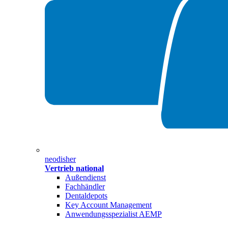
neodisher
Vertrieb national
Außendienst
Fachhändler
Dentaldepots
Key Account Management
Anwendungsspezialist AEMP