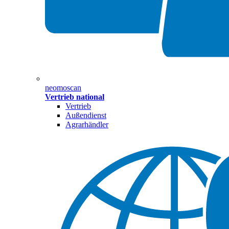
neomoscan
Vertrieb national
Vertrieb
Außendienst
Agrarhändler