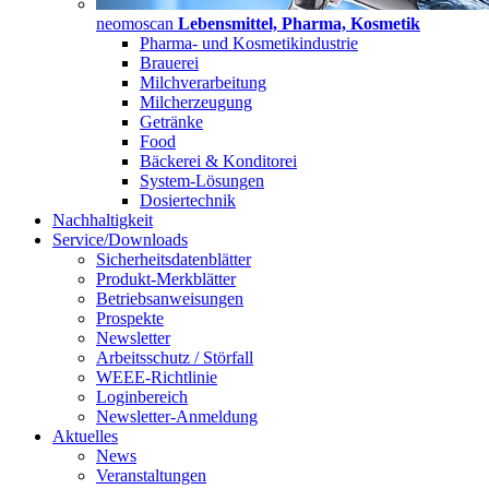
neomoscan
Lebensmittel, Pharma, Kosmetik
Pharma- und Kosmetikindustrie
Brauerei
Milchverarbeitung
Milcherzeugung
Getränke
Food
Bäckerei & Konditorei
System-Lösungen
Dosiertechnik
Nachhaltigkeit
Service/Downloads
Sicherheitsdatenblätter
Produkt-Merkblätter
Betriebsanweisungen
Prospekte
Newsletter
Arbeitsschutz / Störfall
WEEE-Richtlinie
Loginbereich
Newsletter-Anmeldung
Aktuelles
News
Veranstaltungen