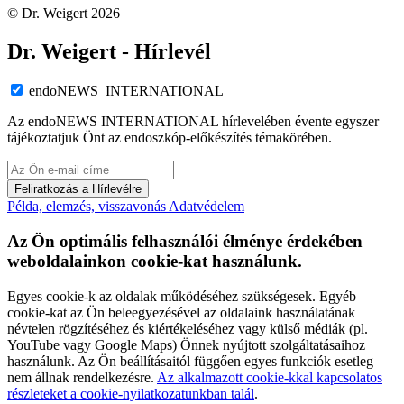
© Dr. Weigert 2026
Dr. Weigert - Hírlevél
endoNEWS INTERNATIONAL
Az endoNEWS INTERNATIONAL hírlevelében évente egyszer
tájékoztatjuk Önt az endoszkóp-előkészítés témakörében.
Feliratkozás a Hírlevélre
Példa, elemzés, visszavonás
Adatvédelem
Az Ön optimális felhasználói élménye érdekében
weboldalainkon cookie-kat használunk.
Egyes cookie-k az oldalak működéséhez szükségesek. Egyéb
cookie-kat az Ön beleegyezésével az oldalaink használatának
névtelen rögzítéséhez és kiértékeléséhez vagy külső médiák (pl.
YouTube vagy Google Maps) Önnek nyújtott szolgáltatásaihoz
használunk. Az Ön beállításaitól függően egyes funkciók esetleg
nem állnak rendelkezésre.
Az alkalmazott cookie-kkal kapcsolatos
részleteket a cookie-nyilatkozatunkban talál
.