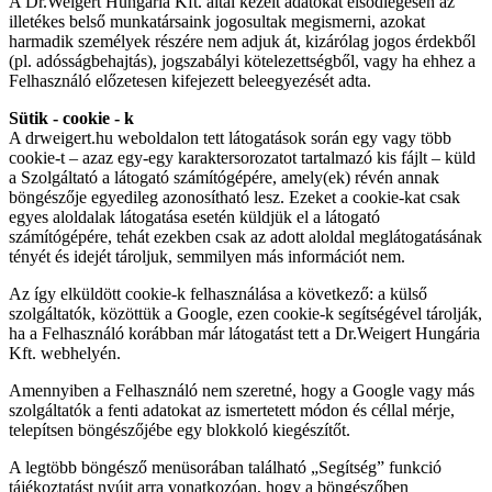
A Dr.Weigert Hungária Kft. által kezelt adatokat elsődlegesen az
illetékes belső munkatársaink jogosultak megismerni, azokat
harmadik személyek részére nem adjuk át, kizárólag jogos érdekből
(pl. adósságbehajtás), jogszabályi kötelezettségből, vagy ha ehhez a
Felhasználó előzetesen kifejezett beleegyezését adta.
Sütik - cookie - k
A drweigert.hu weboldalon tett látogatások során egy vagy több
cookie-t – azaz egy-egy karaktersorozatot tartalmazó kis fájlt – küld
a Szolgáltató a látogató számítógépére, amely(ek) révén annak
böngészője egyedileg azonosítható lesz. Ezeket a cookie-kat csak
egyes aloldalak látogatása esetén küldjük el a látogató
számítógépére, tehát ezekben csak az adott aloldal meglátogatásának
tényét és idejét tároljuk, semmilyen más információt nem.
Az így elküldött cookie-k felhasználása a következő: a külső
szolgáltatók, közöttük a Google, ezen cookie-k segítségével tárolják,
ha a Felhasználó korábban már látogatást tett a Dr.Weigert Hungária
Kft. webhelyén.
Amennyiben a Felhasználó nem szeretné, hogy a Google vagy más
szolgáltatók a fenti adatokat az ismertetett módon és céllal mérje,
telepítsen böngészőjébe egy blokkoló kiegészítőt.
A legtöbb böngésző menüsorában található „Segítség” funkció
tájékoztatást nyújt arra vonatkozóan, hogy a böngészőben