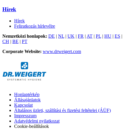
Hírek
Hírek
Feliratkozás hírlevélre
Nemzetközi honlapok:
DE
|
NL
|
UK
|
FR
|
AT
|
PL
|
HU
|
ES
|
CH
|
BE
|
PT
Corporate Website:
www.drweigert.com
Honlaptérkép
Állásajánlatok
Kapcsolat
Általános üzleti, szállítási és fizetési feltételei (ÁÜF)
Impresszum
Adatvédelmi nyilatkozat
Cookie-beállítások