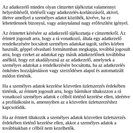
Az adatkezelő minden olyan címzettet tájékoztat valamennyi
helyesbítésről, törlésről vagy adatkezelés-korlátozásról, akivel,
illetve amellyel a személyes adatot közölték, kivéve, ha ez
lehetetlennek bizonyul, vagy aránytalanul nagy erőfeszítést igényel.
Az érintettet kérésére az adatkezelő tájékoztatja e címzettekről. Az
érintett jogosult arra, hogy a rá vonatkozó, általa egy adatkezelő
rendelkezésére bocsátott személyes adatokat tagolt, széles körben
használt, géppel olvasható formátumban megkapja, továbbá jogosult
arra, hogy ezeket az adatokat egy másik adatkezelőnek továbbítsa
anélkül, hogy ezt akadályozná az az adatkezelő, amelynek a
személyes adatokat a rendelkezésére bocsátotta, ha az adatkezelés
önkéntes hozzájáruláson vagy szerződésen alapul és automatizált
módon történik.
Ha a személyes adatok kezelése közvetlen üzletszerzés érdekében
történik, az érintett jogosult arra, hogy bármikor tiltakozzon a rá
vonatkozó személyes adatok e célból történő kezelése ellen, ideértve
a profilalkotást is, amennyiben az a közvetlen üzletszerzéshez
kapcsolódik.
Ha az érintett tiltakozik a személyes adatok közvetlen üzletszerzés
érdekében történő kezelése ellen, akkor a személyes adatok a
továbbiakban e célból nem kezelhetők.