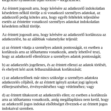
Az érintett jogosult arra, hogy kérésére az adatkezelő indokolatlan
késedelem nélkül törölje a rá vonatkozó személyes adatokat, az
adatkezelő pedig köteles arra, hogy egyéb feltételek teljesülése
esetén az érintettre vonatkozó személyes adatokat indokolatlan
késedelem nélkül törölje.
Az érintett jogosult arra, hogy kérésére az adatkezelő korlátozza az
adatkezelést, ha az alábbiak valamelyike teljesül:
a) az érintett vitatja a személyes adatok pontosságát, ez esetben a
korlátozás arra az időtartamra vonatkozik, amely lehetővé teszi,
hogy az adatkezelő ellenőrizze a személyes adatok pontosságát;
b) az adatkezelés jogellenes, és az érintett ellenzi az adatok törlését,
és ehelyett kéri azok felhasználásának korlátozását;
c) az adatkezelőnek már nincs szüksége a személyes adatokra
adatkezelés céljából, de az érintett igényli azokat jogi igények
előterjesztéséhez, érvényesítéséhez vagy védelméhez; vagy
d) az érintett tiltakozott az adatkezelés ellen; ez esetben a korlátozás
arra az időtartamra vonatkozik, amíg megállapításra nem kerül, hogy
az adatkezelő jogos indokai elsőbbséget élveznek-e az érintett jogos
indokaival szemben.