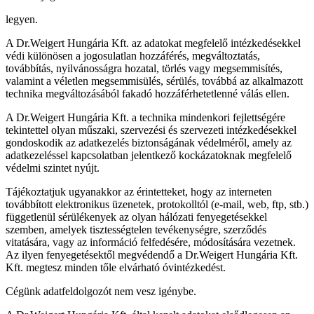
legyen.
A Dr.Weigert Hungária Kft. az adatokat megfelelő intézkedésekkel
védi különösen a jogosulatlan hozzáférés, megváltoztatás,
továbbítás, nyilvánosságra hozatal, törlés vagy megsemmisítés,
valamint a véletlen megsemmisülés, sérülés, továbbá az alkalmazott
technika megváltozásából fakadó hozzáférhetetlenné válás ellen.
A Dr.Weigert Hungária Kft. a technika mindenkori fejlettségére
tekintettel olyan műszaki, szervezési és szervezeti intézkedésekkel
gondoskodik az adatkezelés biztonságának védelméről, amely az
adatkezeléssel kapcsolatban jelentkező kockázatoknak megfelelő
védelmi szintet nyújt.
Tájékoztatjuk ugyanakkor az érintetteket, hogy az interneten
továbbított elektronikus üzenetek, protokolltól (e-mail, web, ftp, stb.)
függetlenül sérülékenyek az olyan hálózati fenyegetésekkel
szemben, amelyek tisztességtelen tevékenységre, szerződés
vitatására, vagy az információ felfedésére, módosítására vezetnek.
Az ilyen fenyegetésektől megvédendő a Dr.Weigert Hungária Kft.
Kft. megtesz minden tőle elvárható óvintézkedést.
Cégünk adatfeldolgozót nem vesz igénybe.