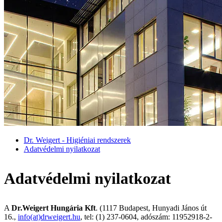
Dr. Weigert - Higiéniai rendszerek
Adatvédelmi nyilatkozat
Adatvédelmi nyilatkozat
A
Dr.Weigert Hungária Kft
. (1117 Budapest, Hunyadi János út
16.,
info(at)drweigert.hu
, tel: (1) 237-0604, adószám: 11952918-2-