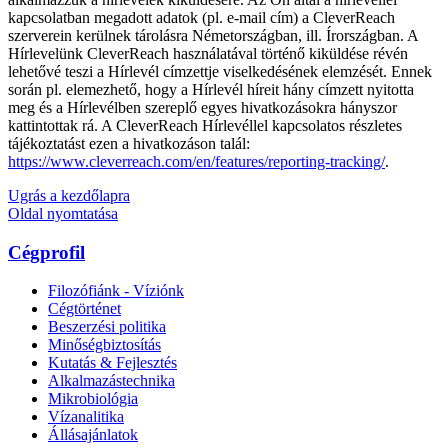
kapcsolatban megadott adatok (pl. e-mail cím) a CleverReach
szerverein kerülnek tárolásra Németországban, ill. Írországban. A
Hírlevelünk CleverReach használatával történő kiküldése révén
lehetővé teszi a Hírlevél címzettje viselkedésének elemzését. Ennek
során pl. elemezhető, hogy a Hírlevél híreit hány címzett nyitotta
meg és a Hírlevélben szereplő egyes hivatkozásokra hányszor
kattintottak rá. A CleverReach Hírlevéllel kapcsolatos részletes
tájékoztatást ezen a hivatkozáson talál:
https://www.cleverreach.com/en/features/reporting-tracking/
.
Ugrás a kezdőlapra
Oldal nyomtatása
Cégprofil
Filozófiánk - Víziónk
Cégtörténet
Beszerzési politika
Minőségbiztosítás
Kutatás & Fejlesztés
Alkalmazástechnika
Mikrobiológia
Vízanalitika
Állásajánlatok