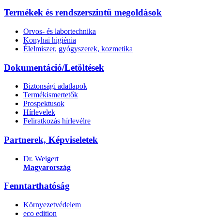
Termékek és rendszerszintű megoldások
Orvos- és labortechnika
Konyhai higiénia
Élelmiszer, gyógyszerek, kozmetika
Dokumentáció/Letöltések
Biztonsági adatlapok
Termékismertetők
Prospektusok
Hírlevelek
Feliratkozás hírlevélre
Partnerek, Képviseletek
Dr. Weigert
Magyarország
Fenntarthatóság
Környezetvédelem
eco edition