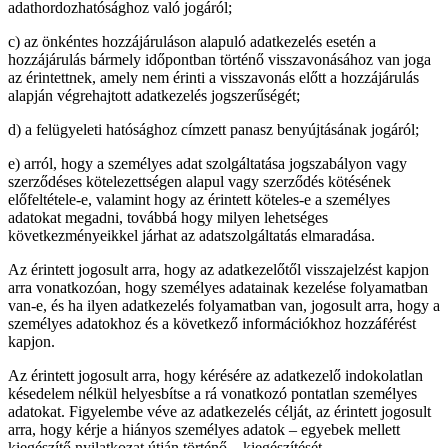
adathordozhatósághoz való jogáról;
c) az önkéntes hozzájáruláson alapuló adatkezelés esetén a
hozzájárulás bármely időpontban történő visszavonásához van joga
az érintettnek, amely nem érinti a visszavonás előtt a hozzájárulás
alapján végrehajtott adatkezelés jogszerűségét;
d) a felügyeleti hatósághoz címzett panasz benyújtásának jogáról;
e) arról, hogy a személyes adat szolgáltatása jogszabályon vagy
szerződéses kötelezettségen alapul vagy szerződés kötésének
előfeltétele-e, valamint hogy az érintett köteles-e a személyes
adatokat megadni, továbbá hogy milyen lehetséges
következményeikkel járhat az adatszolgáltatás elmaradása.
Az érintett jogosult arra, hogy az adatkezelőtől visszajelzést kapjon
arra vonatkozóan, hogy személyes adatainak kezelése folyamatban
van-e, és ha ilyen adatkezelés folyamatban van, jogosult arra, hogy a
személyes adatokhoz és a következő információkhoz hozzáférést
kapjon.
Az érintett jogosult arra, hogy kérésére az adatkezelő indokolatlan
késedelem nélkül helyesbítse a rá vonatkozó pontatlan személyes
adatokat. Figyelembe véve az adatkezelés célját, az érintett jogosult
arra, hogy kérje a hiányos személyes adatok – egyebek mellett
kiegészítő nyilatkozat útján történő – kiegészítését.