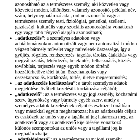
azonosítható az a természetes személy, aki közvetlen vagy
közvetett módon, különösen valamely azonosító, például név,
szám, helymeghatározó adat, online azonosító vagy a
természetes személy testi, fiziológiai, genetikai, szellemi,
gazdasági, kulturális vagy szociális azonosságára vonatkozó
egy vagy több tényező alapján azonosítható;
„adatkezelés”
: a személyes adatokon vagy
adatállományokon automatizált vagy nem automatizált módon
végzett bármely művelet vagy műveletek összessége, így a
gyűjtés, rögzítés, rendszerezés, tagolás, tárolás, átalakítás vagy
megváltoztatás, lekérdezés, betekintés, felhasználás, közlés
továbbítás, terjesztés vagy egyéb módon történő
hozzáférhetővé tétel útján, összehangolás vagy
összekapcsolás, korlátozás, törlés, illetve megsemmisítés;
„az adatkezelés korlátozása”
: a tárolt személyes adatok
megjelölése jövőbeli kezelésük korlátozása céljából;
„adatkezelő”
: az a természetes vagy jogi személy, közhatalmi
szerv, ügynökség vagy bármely egyéb szerv, amely a
személyes adatok kezelésének céljait és eszközeit önállóan
vagy másokkal együtt meghatározza; ha az adatkezelés céljait
és eszközeit az uniós vagy a tagállami jog határozza meg, az
adatkezelőt vagy az adatkezelő kijelölésére vonatkozó
különös szempontokat az uniós vagy a tagállami jog is
meghatározhatja;
„adatfeldolgozó”
: az a természetes vagy jogi személy,