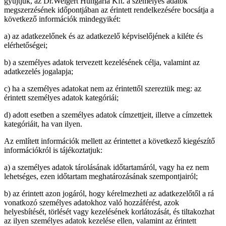
gyűjtjük, az Dr.Weigert Hungária Kft. a személyes adatok
megszerzésének időpontjában az érintett rendelkezésére bocsátja a
következő információk mindegyikét:
a) az adatkezelőnek és az adatkezelő képviselőjének a kiléte és
elérhetőségei;
b) a személyes adatok tervezett kezelésének célja, valamint az
adatkezelés jogalapja;
c) ha a személyes adatokat nem az érintettől szereztük meg: az
érintett személyes adatok kategóriái;
d) adott esetben a személyes adatok címzettjeit, illetve a címzettek
kategóriáit, ha van ilyen.
Az említett információk mellett az érintettet a következő kiegészítő
információkról is tájékoztatjuk:
a) a személyes adatok tárolásának időtartamáról, vagy ha ez nem
lehetséges, ezen időtartam meghatározásának szempontjairól;
b) az érintett azon jogáról, hogy kérelmezheti az adatkezelőtől a rá
vonatkozó személyes adatokhoz való hozzáférést, azok
helyesbítését, törlését vagy kezelésének korlátozását, és tiltakozhat
az ilyen személyes adatok kezelése ellen, valamint az érintett