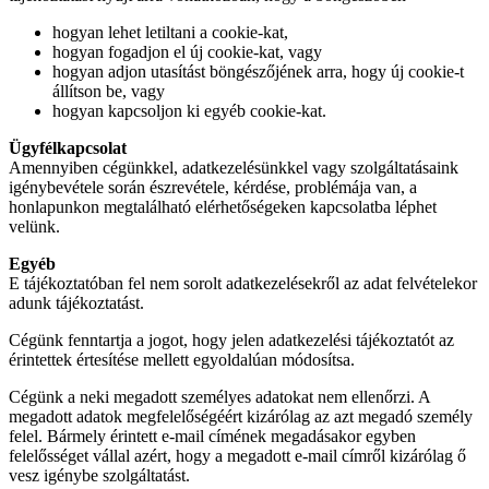
hogyan lehet letiltani a cookie-kat,
hogyan fogadjon el új cookie-kat, vagy
hogyan adjon utasítást böngészőjének arra, hogy új cookie-t
állítson be, vagy
hogyan kapcsoljon ki egyéb cookie-kat.
Ügyfélkapcsolat
Amennyiben cégünkkel, adatkezelésünkkel vagy szolgáltatásaink
igénybevétele során észrevétele, kérdése, problémája van, a
honlapunkon megtalálható elérhetőségeken kapcsolatba léphet
velünk.
Egyéb
E tájékoztatóban fel nem sorolt adatkezelésekről az adat felvételekor
adunk tájékoztatást.
Cégünk fenntartja a jogot, hogy jelen adatkezelési tájékoztatót az
érintettek értesítése mellett egyoldalúan módosítsa.
Cégünk a neki megadott személyes adatokat nem ellenőrzi. A
megadott adatok megfelelőségéért kizárólag az azt megadó személy
felel. Bármely érintett e-mail címének megadásakor egyben
felelősséget vállal azért, hogy a megadott e-mail címről kizárólag ő
vesz igénybe szolgáltatást.