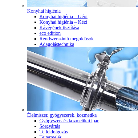
Konyhai higiénia
Konyhai higiénia – Gépi
Konyhai higiénia – Kézi
Kávégépek tisztítása
eco edition
Rendszerszintű megoldások
Adagolástechnika
Élelmiszer, gyógyszerek, kozmetika
Gyógyszer- és kozmetikai ipar
Sörgyártás
Tejfeldolgozás
Tejtermelés