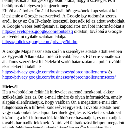
betűtípusokat a böngésző gyorsítótárába, hogy a szövegek és a
betűtípusok helyesen jelenjenek meg.
Ebből a célból az Ön által használt böngészőnek kapcsolatot kell
létesítenie a Google szervereivel. A Google így tudomást szerez
arról, hogy az Ön IP-címén keresztül keresték fel az adott weboldalt.
A Google webes betűtípusaival kapcsolatos további információkat a
https://developers.google.com/fonts/faq
​​​​​​​ oldalon, továbbá a Google
adatvédelmi nyilatkozatában találja:
https://policies.google.com/privacy?hl=hu
.
A Google Maps használata során a személyes adatok adott esetben
az Egyesült Államokba történő továbbítása az EU erre vonatkozó
általános szerződési feltételekről szóló határozatán alapul. További
részleteket itt találhat:
https://privacy.google.com/businesses/gdprcontrollerterms/
és
https://privacy.google.com/businesses/gdprcontrollerterms/sccs/
Hírlevél
Ha a weboldalon felkínált hírlevelet szeretné megkapni, akkor
szükségünk lesz az Ön e-mail címére és olyan információra, amely
alapján ellenőrizhetjük, hogy valóban Ön a megadott e-mail cím
tulajdonosa és a hírlevél küldésével egyetért. További adatok nem
vagy csak önkéntes alapon kerülnek gyűjtésre. Ezeket az adatokat
kizárólag a kért információk kiküldésére használjuk, és nem adjuk
tovább harmadik feleknek. A hírlevél feliratkozási űrlapon megadott
adatok feldolgozásának alapja kizárólag az Ön hozzájárulása