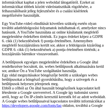
információkat kaphat a jelen weboldal látogatóiról. Ezeket az
információkat többek között videóstatisztikák rögzítésére, a
felhasználóbarát jelleg fejlesztésére és a csalási kísérletek
megelőzésére használják.
Egy YouTube-videó elindítását követően szükség esetén olyan
további adatfeldolgozási folyamatok indulhatnak el, amelyekre nincs
hatásunk. A YouTube használata az online kínálatunk megfelelő
megjelenítése érdekében történik. Ez jogos érdeket képez a GDPR
6. cikk (1) bekezdésének f) pontja értelmében. Amennyiben
megfelelő hozzájárulásra került sor, akkor a feldolgozás kizárólag a
GDPR 6. cikk (1) bekezdésének a) pontja értelmében történik; a
hozzájárulás bármikor visszavonható.
A betűtípusok egységes megjelenítése érdekében a Google által
rendelkezésre bocsátott, ún. webes betűtípusok alkalmazására kerül
sor, amikor Ön a YouTube szolgáltatást használja.
Egy oldal megnyitásakor böngészője betölti a szükséges webes
betűtípusokat a böngésző gyorsítótárába, hogy a szövegek és a
betűtípusok helyesen jelenjenek meg.
Ebből a célból az Ön által használt böngészőnek kapcsolatot kell
létesítenie a Google szervereivel. A Google így tudomást szerez
arról, hogy az Ön IP-címén keresztül keresték fel az adott weboldalt.
A Google webes betűtípusaival kapcsolatos további információkat a
https://developers.google.com/fonts/faq
oldalon, továbbá a Google