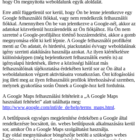
hogy Ön megnyitotta weboldalunk egyik aloldalát.
Erre attól függetlenül sor kerül, hogy Ön be lenne jelentkezve egy
Google felhasználói fiókkal, vagy nem rendelkezik felhasználói
fiókkal. Amennyiben Ön be van jelentkezve a Google-nél, akkor az
adatokat közvetlenül hozzárendelik az Ön fiókjához. Ha Ön nem
szeretné a Google-profiljához történő hozzárendelést, akkor a gomb
megnyomása előtt ki kell lépnie. A Google felhasználói profilként
menti az Ön adatait, és hirdetési, piackutatási és/vagy weboldalának
igény szerinti alakítására használja azokat. Az ilyen kiértékelésre
különösképpen (még bejelentkezett felhasználók esetén is) az
igényalapú hirdetések, illetve a közösségi hálózat más
felhasználóinak tájékoztatása érdekében kerül sor az Ön által a
weboldalunkon végzett aktivitásaira vonatkozóan. Önt kifogásolási
jog illeti meg az ilyen felhasználói profilok létrehozásával szemben,
melynek gyakorlása során Önnek a Google-hoz kell fordulnia.
A Google Maps felhasználási feltételeit a „A Google Maps
használati feltételei” alatt találhatja meg:
http://www.google.com/intl/de_de/help/terms_maps.html
.
A betűtípusok egységes megjelenítése érdekében a Google által
rendelkezésre bocsátott, ún. webes betűtípusok alkalmazására kerül
sor, amikor Ön a Google Maps szolgáltatást használja.
Egy oldal megnyitásakor böngészője betölti a szükséges webes