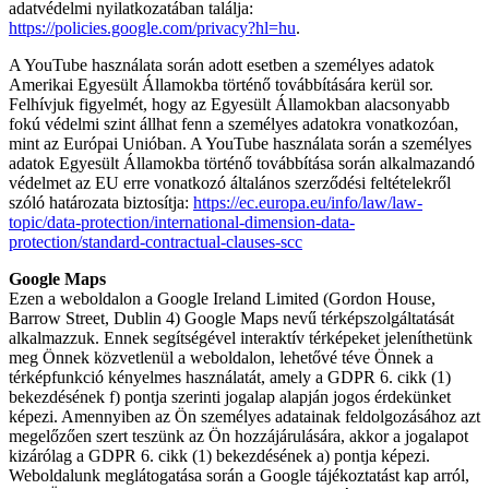
adatvédelmi nyilatkozatában találja:
https://policies.google.com/privacy?hl=hu
.
A YouTube használata során adott esetben a személyes adatok
Amerikai Egyesült Államokba történő továbbítására kerül sor.
Felhívjuk figyelmét, hogy az Egyesült Államokban alacsonyabb
fokú védelmi szint állhat fenn a személyes adatokra vonatkozóan,
mint az Európai Unióban. A YouTube használata során a személyes
adatok Egyesült Államokba történő továbbítása során alkalmazandó
védelmet az EU erre vonatkozó általános szerződési feltételekről
szóló határozata biztosítja:
https://ec.europa.eu/info/law/law-
topic/data-protection/international-dimension-data-
protection/standard-contractual-clauses-scc
Google Maps
Ezen a weboldalon a Google Ireland Limited (Gordon House,
Barrow Street, Dublin 4) Google Maps nevű térképszolgáltatását
alkalmazzuk. Ennek segítségével interaktív térképeket jeleníthetünk
meg Önnek közvetlenül a weboldalon, lehetővé téve Önnek a
térképfunkció kényelmes használatát, amely a GDPR 6. cikk (1)
bekezdésének f) pontja szerinti jogalap alapján jogos érdekünket
képezi. Amennyiben az Ön személyes adatainak feldolgozásához azt
megelőzően szert teszünk az Ön hozzájárulására, akkor a jogalapot
kizárólag a GDPR 6. cikk (1) bekezdésének a) pontja képezi.
Weboldalunk meglátogatása során a Google tájékoztatást kap arról,