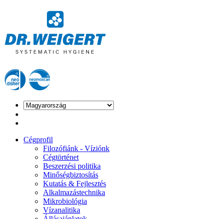
Cégprofil
Filozófiánk - Víziónk
Cégtörténet
Beszerzési politika
Minőségbiztosítás
Kutatás & Fejlesztés
Alkalmazástechnika
Mikrobiológia
Vízanalitika
Állásajánlatok