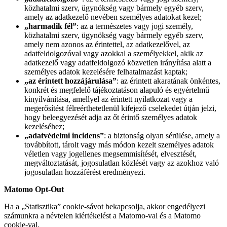
közhatalmi szerv, ügynökség vagy bármely egyéb szerv,
amely az adatkezelő nevében személyes adatokat kezel;
„harmadik fél”
: az a természetes vagy jogi személy,
közhatalmi szerv, ügynökség vagy bármely egyéb szerv,
amely nem azonos az érintettel, az adatkezelővel, az
adatfeldolgozóval vagy azokkal a személyekkel, akik az
adatkezelő vagy adatfeldolgozó közvetlen irányítása alatt a
személyes adatok kezelésére felhatalmazást kaptak;
„az érintett hozzájárulása”
: az érintett akaratának önkéntes,
konkrét és megfelelő tájékoztatáson alapuló és egyértelmű
kinyilvánítása, amellyel az érintett nyilatkozat vagy a
megerősítést félreérthetetlenül kifejező cselekedet útján jelzi,
hogy beleegyezését adja az őt érintő személyes adatok
kezeléséhez;
„adatvédelmi incidens”
: a biztonság olyan sérülése, amely a
továbbított, tárolt vagy más módon kezelt személyes adatok
véletlen vagy jogellenes megsemmisítését, elvesztését,
megváltoztatását, jogosulatlan közlését vagy az azokhoz való
jogosulatlan hozzáférést eredményezi.
Matomo Opt-Out
Ha a „Statisztika” cookie-sávot bekapcsolja, akkor engedélyezi
számunkra a névtelen kiértékelést a Matomo-val és a Matomo
cookie-val.