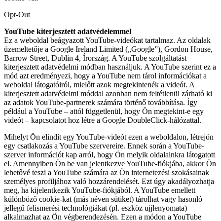
Opt-Out
YouTube kiterjesztett adatvédelemmel
Ez a weboldal beágyazott YouTube-videókat tartalmaz. Az oldalak
üzemeltetője a Google Ireland Limited („Google”), Gordon House,
Barrow Street, Dublin 4, Írország. A YouTube szolgáltatást
kiterjesztett adatvédelmi módban használjuk. A YouTube szerint ez a
mód azt eredményezi, hogy a YouTube nem tárol információkat a
weboldal látogatóiról, mielőtt azok megtekintenék a videót. A
kiterjesztett adatvédelmi móddal azonban nem feltétlenül zárható ki
az adatok YouTube-partnerek számára történő továbbítása. Így
például a YouTube – attól függetlenül, hogy Ön megtekint-e egy
videót – kapcsolatot hoz létre a Google DoubleClick-hálózattal.
Mihelyt Ön elindít egy YouTube-videót ezen a weboldalon, létrejön
egy csatlakozás a YouTube szervereire. Ennek során a YouTube-
szerver információt kap arról, hogy Ön melyik oldalainkra látogatott
el. Amennyiben Ön be van jelentkezve YouTube-fiókjába, akkor Ön
lehetővé teszi a YouTube számára az Ön internetezési szokásainak
személyes profiljához való hozzárendelését. Ezt úgy akadályozhatja
meg, ha kijelentkezik YouTube-fiókjából. A YouTube emellett
különböző cookie-kat (más néven sütiket) tárolhat vagy hasonló
jellegű felismerési technológiákat (pl. eszköz ujjlenyomata)
alkalmazhat az Ön végberendezésén. Ezen a módon a YouTube