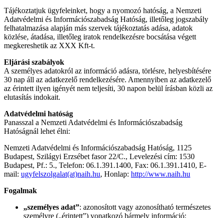
Tájékoztatjuk ügyfeleinket, hogy a nyomozó hatóság, a Nemzeti
Adatvédelmi és Információszabadság Hatóság, illetőleg jogszabály
felhatalmazása alapján más szervek tájékoztatás adása, adatok
közlése, átadása, illetőleg iratok rendelkezésre bocsátása végett
megkereshetik az XXX Kft-t.
Eljárási szabályok
A személyes adatokról az információ adásra, törlésre, helyesbítésére
30 nap áll az adatkezelő rendelkezésére. Amennyiben az adatkezelő
az érintett ilyen igényét nem teljesíti, 30 napon belül írásban közli az
elutasítás indokait.
Adatvédelmi hatóság
Panasszal a Nemzeti Adatvédelmi és Információszabadság
Hatóságnál lehet élni:
Nemzeti Adatvédelmi és Információszabadság Hatóság, 1125
Budapest, Szilágyi Erzsébet fasor 22/C., Levelezési cím: 1530
Budapest, Pf.: 5., Telefon: 06.1.391.1400, Fax: 06.1.391.1410, E-
mail:
ugyfelszolgalat(at)naih.hu
, Honlap:
http://www.naih.hu
Fogalmak
„személyes adat”
: azonosított vagy azonosítható természetes
személyre („érintett”) vonatkozó bármely információ;