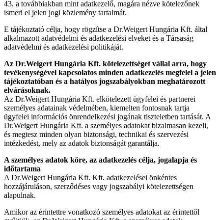
43, a továbbiakban mint adatkezelő, magára nézve kötelezőnek
ismeri el jelen jogi közlemény tartalmát.
E tájékoztató célja, hogy rögzítse a Dr.Weigert Hungária Kft. által
alkalmazott adatvédelmi és adatkezelési elveket és a Társaság
adatvédelmi és adatkezelési politikáját.
Az Dr.Weigert Hungária Kft. kötelezettséget vállal arra, hogy
tevékenységével kapcsolatos minden adatkezelés megfelel a jelen
tájékoztatóban és a hatályos jogszabályokban meghatározott
elvárásoknak.
Az Dr.Weigert Hungária Kft. elkötelezett ügyfelei és partnerei
személyes adatainak védelmében, kiemelten fontosnak tartja
ügyfelei információs önrendelkezési jogának tiszteletben tartását. A
Dr.Weigert Hungária Kft. a személyes adatokat bizalmasan kezeli,
és megtesz minden olyan biztonsági, technikai és szervezési
intézkedést, mely az adatok biztonságát garantálja.
A személyes adatok köre, az adatkezelés célja, jogalapja és
időtartama
A Dr.Weigert Hungária Kft. Kft. adatkezelései önkéntes
hozzájáruláson, szerződéses vagy jogszabályi kötelezettségen
alapulnak.
Amikor az érintettre vonatkozó személyes adatokat az érintettől