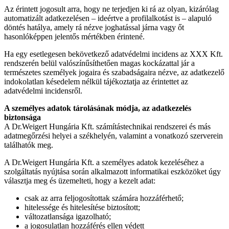
Az érintett jogosult arra, hogy ne terjedjen ki rá az olyan, kizárólag
automatizált adatkezelésen – ideértve a profilalkotást is – alapuló
döntés hatálya, amely rá nézve joghatással járna vagy őt
hasonlóképpen jelentős mértékben érintené.
Ha egy esetlegesen bekövetkező adatvédelmi incidens az XXX Kft.
rendszerén belül valószínűsíthetően magas kockázattal jár a
természetes személyek jogaira és szabadságaira nézve, az adatkezelő
indokolatlan késedelem nélkül tájékoztatja az érintettet az
adatvédelmi incidensről.
A személyes adatok tárolásának módja, az adatkezelés
biztonsága
A Dr.Weigert Hungária Kft. számítástechnikai rendszerei és más
adatmegőrzési helyei a székhelyén, valamint a vonatkozó szerverein
találhatók meg.
A Dr.Weigert Hungária Kft. a személyes adatok kezeléséhez a
szolgáltatás nyújtása során alkalmazott informatikai eszközöket úgy
választja meg és üzemelteti, hogy a kezelt adat:
csak az arra feljogosítottak számára hozzáférhető;
hitelessége és hitelesítése biztosított;
változatlansága igazolható;
a jogosulatlan hozzáférés ellen védett