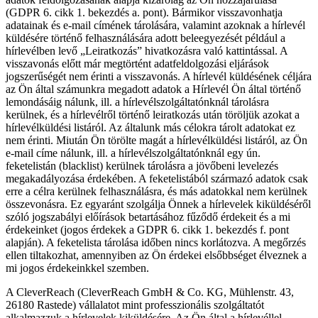
(GDPR 6. cikk 1. bekezdés a. pont). Bármikor visszavonhatja
adatainak és e-mail címének tárolására, valamint azoknak a hírlevél
küldésére történő felhasználására adott beleegyezését például a
hírlevélben levő „Leiratkozás” hivatkozásra való kattintással. A
visszavonás előtt már megtörtént adatfeldolgozási eljárások
jogszerűségét nem érinti a visszavonás. A hírlevél küldésének céljára
az Ön által számunkra megadott adatok a Hírlevél Ön által történő
lemondásáig nálunk, ill. a hírlevélszolgáltatónknál tárolásra
kerülnek, és a hírlevélről történő leiratkozás után töröljük azokat a
hírlevélküldési listáról. Az általunk más célokra tárolt adatokat ez
nem érinti. Miután Ön törölte magát a hírlevélküldési listáról, az Ön
e-mail címe nálunk, ill. a hírlevélszolgáltatónknál egy ún.
feketelistán (blacklist) kerülnek tárolásra a jövőbeni levelezés
megakadályozása érdekében. A feketelistából származó adatok csak
erre a célra kerülnek felhasználásra, és más adatokkal nem kerülnek
összevonásra. Ez egyaránt szolgálja Önnek a hírlevelek kiküldéséről
szóló jogszabályi előírások betartásához fűződő érdekeit és a mi
érdekeinket (jogos érdekek a GDPR 6. cikk 1. bekezdés f. pont
alapján). A feketelista tárolása időben nincs korlátozva. A megőrzés
ellen tiltakozhat, amennyiben az Ön érdekei elsőbbséget élveznek a
mi jogos érdekeinkkel szemben.
A CleverReach (CleverReach GmbH & Co. KG, Mühlenstr. 43,
26180 Rastede) vállalatot mint professzionális szolgáltatót
alkalmazzuk a hírlevelek kiküldésére. Az Ön által a hírlevéllel