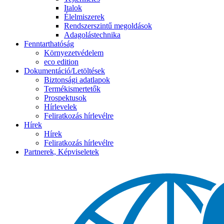
Italok
Élelmiszerek
Rendszerszintű megoldások
Adagolástechnika
Fenntarthatóság
Környezetvédelem
eco edition
Dokumentáció/Letöltések
Biztonsági adatlapok
Termékismertetők
Prospektusok
Hírlevelek
Feliratkozás hírlevélre
Hírek
Hírek
Feliratkozás hírlevélre
Partnerek, Képviseletek