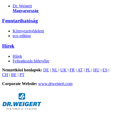
Dr. Weigert
Magyarország
Fenntarthatóság
Környezetvédelem
eco edition
Hírek
Hírek
Feliratkozás hírlevélre
Nemzetközi honlapok:
DE
|
NL
|
UK
|
FR
|
AT
|
PL
|
HU
|
ES
|
CH
|
BE
|
PT
Corporate Website:
www.drweigert.com