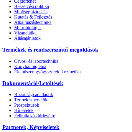
Cégtörténet
Beszerzési politika
Minőségbiztosítás
Kutatás & Fejlesztés
Alkalmazástechnika
Mikrobiológia
Vízanalitika
Állásajánlatok
Termékek és rendszerszintű megoldások
Orvos- és labortechnika
Konyhai higiénia
Élelmiszer, gyógyszerek, kozmetika
Dokumentáció/Letöltések
Biztonsági adatlapok
Termékismertetők
Prospektusok
Hírlevelek
Feliratkozás hírlevélre
Partnerek, Képviseletek