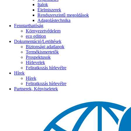
Italok
Élelmiszerek
Rendszerszintű megoldások
Adagolástechnika
Fenntarthatóság
Környezetvédelem
eco edition
Dokumentáció/Letöltések
Biztonsági adatlapok
Termékismertetők
Prospektusok
Hírlevelek
Feliratkozás hírlevélre
Hírek
Hírek
Feliratkozás hírlevélre
Partnerek, Képviseletek