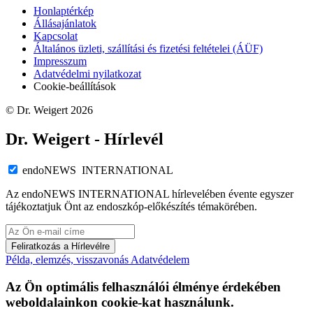
Honlaptérkép
Állásajánlatok
Kapcsolat
Általános üzleti, szállítási és fizetési feltételei (ÁÜF)
Impresszum
Adatvédelmi nyilatkozat
Cookie-beállítások
© Dr. Weigert 2026
Dr. Weigert - Hírlevél
endoNEWS INTERNATIONAL
Az endoNEWS INTERNATIONAL hírlevelében évente egyszer
tájékoztatjuk Önt az endoszkóp-előkészítés témakörében.
Feliratkozás a Hírlevélre
Példa, elemzés, visszavonás
Adatvédelem
Az Ön optimális felhasználói élménye érdekében
weboldalainkon cookie-kat használunk.