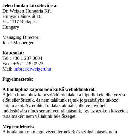
Jelen honlap közzétevője a:
Dr. Weigert Hungaria Kft.
Hunyadi János út 16.
H - 1117 Budapest
Hungary
Managing Director:
Josef Mosberger
Kapcsolat:
Tel.: +36 1 237 0604
Fax.: +36 1 239 0923
Mail:
info(at)drweigert.hu
Figyelmeztetés:
A honlaphoz kapcsolódó külső weboldalakról:
A jelen honlaphoz kapcsolódó oldalakat a hiperlinkek elhelyezése
előtt ellenőriztük, és nem találtunk rajtuk jogszabályba ütköző
tartalmakat. Az említett oldalak aktuális, illetve jövőbeli
módosítására nincs semmilyen ráhatásunk, így az azokon közzétett
tartalmakért nem vállalunk felelősséget.
Megrendelések:
A honlapunkon megnevezett termékek és szolgáltatások nem