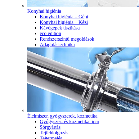
Konyhai higiénia
Konyhai higiénia – Gépi
Konyhai higiénia – Kézi
Kávégépek tisztítása
eco edition
Rendszerszintű megoldások
Adagolástechnika
Élelmiszer, gyógyszerek, kozmetika
Gyógyszer- és kozmetikai ipar
Sörgyártás
Tejfeldolgozás
Tejtermelés