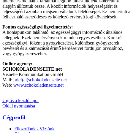
Internetes oldalaink tartalmát legjobb tudásunk lelkiismeretünk
alapján állítottuk össze. A közölt információk helyességéért és
teljességéért azonban mégsem vállalunk felelősséget. Ez nem érinti a
felhasználó szerződéses és kötelező érvényű jogi követeléseit.
Fontos egészségügyi figyelmeztetés:
A honlapunkon található, az egészségügyi információk általános
jellegűek. Ezek nem érvényesek minden egyes esetben. Konkrét
egészségügyi, főként a gyógykezelést, különösen gyógyszerek
bevételét és alkalmazását érintő kérdéseivel forduljon orvosához,
vagy gyógyszerészéhez.
Online agency:
SCHOKOLADENSEITE.net
Visuelle Kommunikation GmbH
Mail:
brief(at)schokoladenseite.net
Web:
www.schokoladenseite.net
Ugrás a kezdőlapra
Oldal nyomtatása
Cégprofil
Filozófiánk - Víziónk