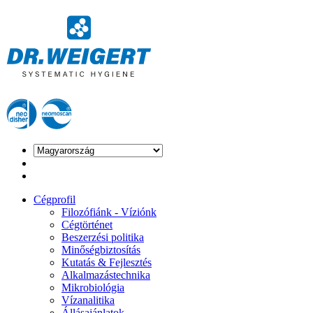
Cégprofil
Filozófiánk - Víziónk
Cégtörténet
Beszerzési politika
Minőségbiztosítás
Kutatás & Fejlesztés
Alkalmazástechnika
Mikrobiológia
Vízanalitika
Állásajánlatok