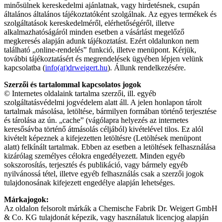
minősülnek kereskedelmi ajánlatnak, vagy hirdetésnek, csupán
általános általános tájékoztatóként szolgálnak. Az egyes termékek és
szolgáltatások kereskedelméről, elérhetőségéről, illetve
alkalmazhatóságáról minden esetben a vásárlást megelőző
megkeresés alapján adunk tájékoztatást. Ezért oldalunkon nem
található „online-rendelés” funkció, illetve menüpont. Kérjük,
további tájékoztatásért és megrendelések ügyében lépjen velünk
kapcsolatba (
info(at)drweigert.hu
). Állunk rendelkezésére.
Szerzői és tartalommal kapcsolatos jogok
© Internetes oldalaink tartalma szerzői, ill. egyéb
szolgáltatásvédelmi jogvédelem alatt áll. A jelen honlapon tárolt
tartalmak másolása, letöltése, bármilyen formában történő terjesztése
és tárolása az ún. „cache” (vágólapra helyezés az internetes
keresősávba történő átmásolás céljából) kivételével tilos. Ez alól
kivételt képeznek a kifejezetten letöltésre (Letöltések menüpont
alatt) felkínált tartalmak. Ebben az esetben a letöltések felhasználása
kizárólag személyes célokra engedélyezett. Minden egyéb
sokszorosítás, terjesztés és publikáció, vagy bármely egyéb
nyilvánossá tétel, illetve egyéb felhasználás csak a szerzői jogok
tulajdonosának kifejezett engedélye alapján lehetséges.
Márkajogok:
Az oldalon felsorolt márkák a Chemische Fabrik Dr. Weigert GmbH
& Co. KG tulajdonát képezik, vagy használatuk licencjog alapján