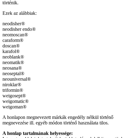
történik.
Ezek az alábbiak:
neodisher®
neodisher endo®
neomoscan®
caraform®
doscan®
karafol®
neoblank®
neomatik®
neosana®
neoseptal®
neouniversal®
niroklar®
triformin®
weigosept®
weigomatic®
weigoman®
A honlapon megnevezett márkák engedély nélkül történő
megnevezése ill. egyéb módon történő használata tilos.
A honlap tartalmának helyessége: