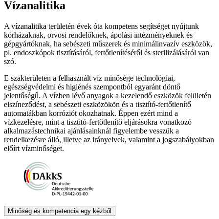
Vízanalitika
A vízanalitika területén évek óta kompetens segítséget nyújtunk
kórházaknak, orvosi rendelőknek, ápolási intézményeknek és
gépgyártóknak, ha sebészeti műszerek és minimálinvazív eszközök,
pl. endoszkópok tisztításáról, fertőtlenítéséről és sterilizálásáról van
szó.
E szakterületen a felhasznált víz minősége technológiai,
egészségvédelmi és higiénés szempontból egyaránt döntő
jelentőségű. A vízben lévő anyagok a kezelendő eszközök felületén
elszíneződést, a sebészeti eszközökön és a tisztító-fertőtlenítő
automatákban korróziót okozhatnak. Éppen ezért mind a
vízkezelésre, mint a tisztító-fertőtlenítő eljárásokra vonatkozó
alkalmazástechnikai ajánlásainknál figyelembe vesszük a
rendelkezésre álló, illetve az irányelvek, valamint a jogszabályokban
előírt vízminőséget.
Minőség és kompetencia egy kézből