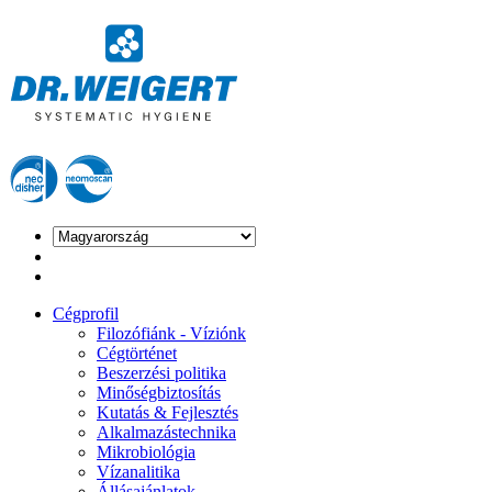
Cégprofil
Filozófiánk - Víziónk
Cégtörténet
Beszerzési politika
Minőségbiztosítás
Kutatás & Fejlesztés
Alkalmazástechnika
Mikrobiológia
Vízanalitika
Állásajánlatok