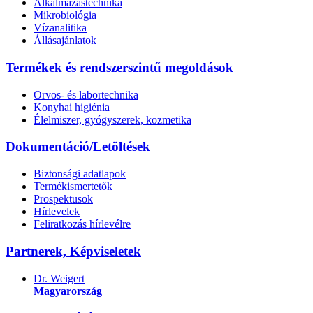
Alkalmazástechnika
Mikrobiológia
Vízanalitika
Állásajánlatok
Termékek és rendszerszintű megoldások
Orvos- és labortechnika
Konyhai higiénia
Élelmiszer, gyógyszerek, kozmetika
Dokumentáció/Letöltések
Biztonsági adatlapok
Termékismertetők
Prospektusok
Hírlevelek
Feliratkozás hírlevélre
Partnerek, Képviseletek
Dr. Weigert
Magyarország