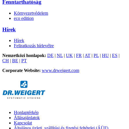
Fenntarthatóság
Környezetvédelem
eco edition
Hírek
Hírek
Feliratkozás hírlevélre
Nemzetközi honlapok:
DE
|
NL
|
UK
|
FR
|
AT
|
PL
|
HU
|
ES
|
CH
|
BE
|
PT
Corporate Website:
www.drweigert.com
Honlaptérkép
Állásajánlatok
Kapcsolat
Általános üzleti, szállítási és fizetési feltételei (ÁÜF)