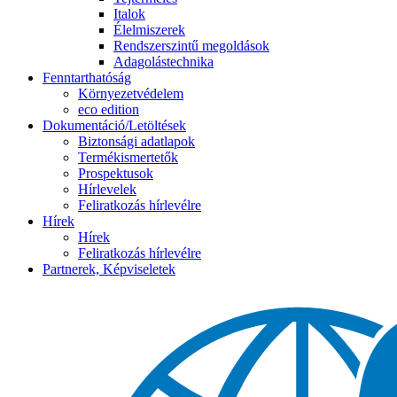
Italok
Élelmiszerek
Rendszerszintű megoldások
Adagolástechnika
Fenntarthatóság
Környezetvédelem
eco edition
Dokumentáció/Letöltések
Biztonsági adatlapok
Termékismertetők
Prospektusok
Hírlevelek
Feliratkozás hírlevélre
Hírek
Hírek
Feliratkozás hírlevélre
Partnerek, Képviseletek