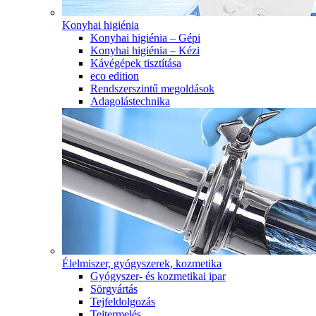
Konyhai higiénia
Konyhai higiénia – Gépi
Konyhai higiénia – Kézi
Kávégépek tisztítása
eco edition
Rendszerszintű megoldások
Adagolástechnika
Élelmiszer, gyógyszerek, kozmetika
Gyógyszer- és kozmetikai ipar
Sörgyártás
Tejfeldolgozás
Tejtermelés