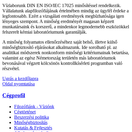
Vízlaborunk DIN EN ISO/IEC 17025 minősítéssel rendelkezik.
Vállalatunk alapfilozófiájának értelmében mindig az ügyfél érdeke a
legfontosabb. Ezért a vizsgálati eredmények megbízhatósága igen
lényeges szempont. A minőség eredményét magasan képzett
munkatársaink és korszerű, a mindenkor legmodernebb eszközökkel
felszerelt kémiai laboratóriumunk garantálják.
A minőség folyamatos ellenőrzéséhez saját belső, illetve külső
minőségbiztosító eljárásokat alkalmazunk. Ide sorolható pl. az
analitikai módszerek nonkonform minőségi kritériumainak betartása,
valamint az egész Németország területén más laboratóriumok
bevonásával végzett kölcsönös kontrollkísérleti programban való
részvétel.
Ugrás a kezdőlapra
Oldal nyomtatása
Cégprofil
Filozófiánk - Víziónk
Cégtörténet
Beszerzési politika
Minőségbiztosítás
Kutatás & Fejlesztés