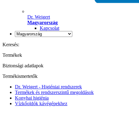
Dr. Weigert
Magyarország
Kapcsolat
Keresés:
Termékek
Biztonsági adatlapok
Termékismertetők
Dr. Weigert - Higiéniai rendszerek
Termékek és rendszerszintű megoldások
Konyhai higiénia
Vízkőoldók kávégépekhez