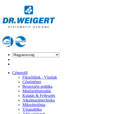
Cégprofil
Filozófiánk - Víziónk
Cégtörténet
Beszerzési politika
Minőségbiztosítás
Kutatás & Fejlesztés
Alkalmazástechnika
Mikrobiológia
Vízanalitika
Állásajánlatok