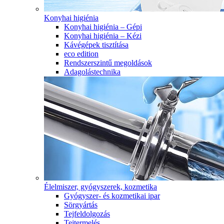
Konyhai higiénia
Konyhai higiénia – Gépi
Konyhai higiénia – Kézi
Kávégépek tisztítása
eco edition
Rendszerszintű megoldások
Adagolástechnika
Élelmiszer, gyógyszerek, kozmetika
Gyógyszer- és kozmetikai ipar
Sörgyártás
Tejfeldolgozás
Tejtermelés