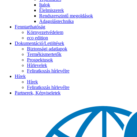
Italok
Élelmiszerek
Rendszerszintű megoldások
Adagolástechnika
Fenntarthatóság
Környezetvédelem
eco edition
Dokumentáció/Letöltések
Biztonsági adatlapok
Termékismertetők
Prospektusok
Hírlevelek
Feliratkozás hírlevélre
Hírek
Hírek
Feliratkozás hírlevélre
Partnerek, Képviseletek