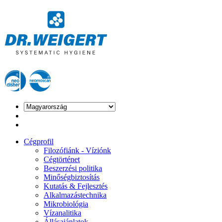
Cégprofil
Filozófiánk - Víziónk
Cégtörténet
Beszerzési politika
Minőségbiztosítás
Kutatás & Fejlesztés
Alkalmazástechnika
Mikrobiológia
Vízanalitika
Állásajánlatok