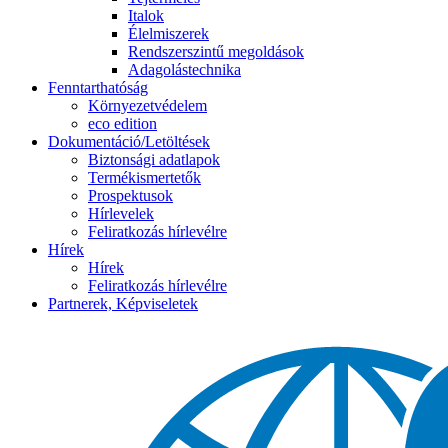
Italok
Élelmiszerek
Rendszerszintű megoldások
Adagolástechnika
Fenntarthatóság
Környezetvédelem
eco edition
Dokumentáció/Letöltések
Biztonsági adatlapok
Termékismertetők
Prospektusok
Hírlevelek
Feliratkozás hírlevélre
Hírek
Hírek
Feliratkozás hírlevélre
Partnerek, Képviseletek