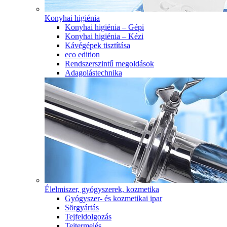
Konyhai higiénia
Konyhai higiénia – Gépi
Konyhai higiénia – Kézi
Kávégépek tisztítása
eco edition
Rendszerszintű megoldások
Adagolástechnika
Élelmiszer, gyógyszerek, kozmetika
Gyógyszer- és kozmetikai ipar
Sörgyártás
Tejfeldolgozás
Tejtermelés