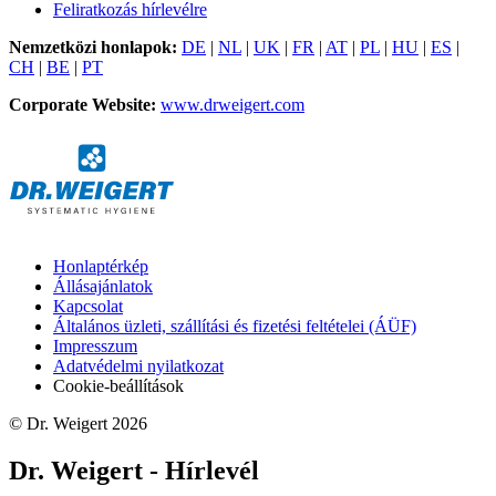
Feliratkozás hírlevélre
Nemzetközi honlapok:
DE
|
NL
|
UK
|
FR
|
AT
|
PL
|
HU
|
ES
|
CH
|
BE
|
PT
Corporate Website:
www.drweigert.com
Honlaptérkép
Állásajánlatok
Kapcsolat
Általános üzleti, szállítási és fizetési feltételei (ÁÜF)
Impresszum
Adatvédelmi nyilatkozat
Cookie-beállítások
© Dr. Weigert 2026
Dr. Weigert - Hírlevél