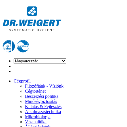
Cégprofil
Filozófiánk - Víziónk
Cégtörténet
Beszerzési politika
Minőségbiztosítás
Kutatás & Fejlesztés
Alkalmazástechnika
Mikrobiológia
Vízanalitika
Állásajánlatok