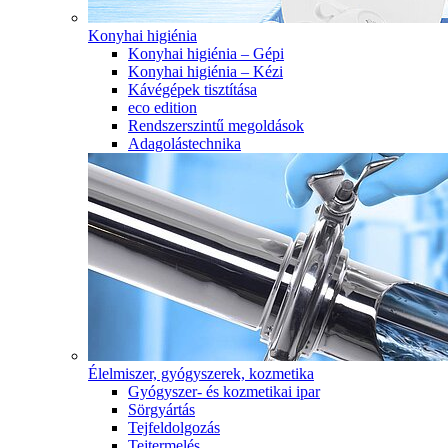
Konyhai higiénia
Konyhai higiénia – Gépi
Konyhai higiénia – Kézi
Kávégépek tisztítása
eco edition
Rendszerszintű megoldások
Adagolástechnika
Élelmiszer, gyógyszerek, kozmetika
Gyógyszer- és kozmetikai ipar
Sörgyártás
Tejfeldolgozás
Tejtermelés