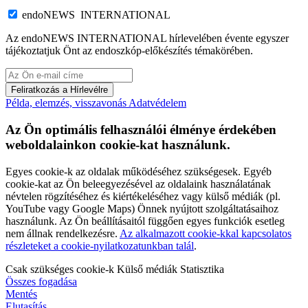
endoNEWS INTERNATIONAL
Az endoNEWS INTERNATIONAL hírlevelében évente egyszer
tájékoztatjuk Önt az endoszkóp-előkészítés témakörében.
Feliratkozás a Hírlevélre
Példa, elemzés, visszavonás
Adatvédelem
Az Ön optimális felhasználói élménye érdekében
weboldalainkon cookie-kat használunk.
Egyes cookie-k az oldalak működéséhez szükségesek. Egyéb
cookie-kat az Ön beleegyezésével az oldalaink használatának
névtelen rögzítéséhez és kiértékeléséhez vagy külső médiák (pl.
YouTube vagy Google Maps) Önnek nyújtott szolgáltatásaihoz
használunk. Az Ön beállításaitól függően egyes funkciók esetleg
nem állnak rendelkezésre.
Az alkalmazott cookie-kkal kapcsolatos
részleteket a cookie-nyilatkozatunkban talál
.
Csak szükséges cookie-k
Külső médiák
Statisztika
Összes fogadása
Mentés
Elutasítás