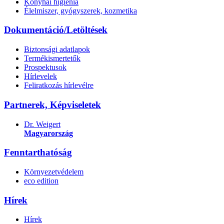
Konyhai higiénia
Élelmiszer, gyógyszerek, kozmetika
Dokumentáció/Letöltések
Biztonsági adatlapok
Termékismertetők
Prospektusok
Hírlevelek
Feliratkozás hírlevélre
Partnerek, Képviseletek
Dr. Weigert
Magyarország
Fenntarthatóság
Környezetvédelem
eco edition
Hírek
Hírek