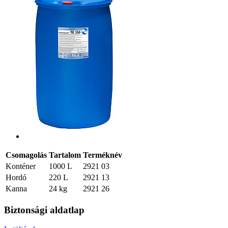
Csomagolás
Tartalom
Terméknév
Konténer
1000 L
2921 03
Hordó
220 L
2921 13
Kanna
24 kg
2921 26
Biztonsági aldatlap