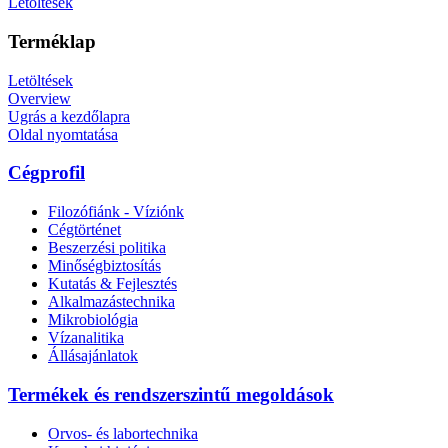
Letöltések
Terméklap
Letöltések
Overview
Ugrás a kezdőlapra
Oldal nyomtatása
Cégprofil
Filozófiánk - Víziónk
Cégtörténet
Beszerzési politika
Minőségbiztosítás
Kutatás & Fejlesztés
Alkalmazástechnika
Mikrobiológia
Vízanalitika
Állásajánlatok
Termékek és rendszerszintű megoldások
Orvos- és labortechnika