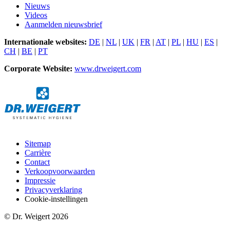
Nieuws
Videos
Aanmelden nieuwsbrief
Internationale websites:
DE
|
NL
|
UK
|
FR
|
AT
|
PL
|
HU
|
ES
|
CH
|
BE
|
PT
Corporate Website:
www.drweigert.com
Sitemap
Carrière
Contact
Verkoopvoorwaarden
Impressie
Privacyverklaring
Cookie-instellingen
© Dr. Weigert 2026