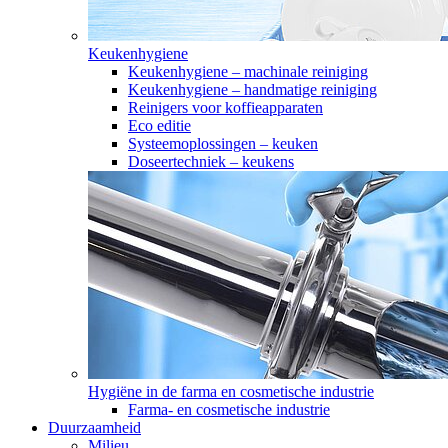
Keukenhygiene
Keukenhygiene – machinale reiniging
Keukenhygiene – handmatige reiniging
Reinigers voor koffieapparaten
Eco editie
Systeemoplossingen – keuken
Doseertechniek – keukens
Hygiëne in de farma en cosmetische industrie
Farma- en cosmetische industrie
Duurzaamheid
Milieu