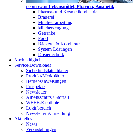
neomoscan
Lebensmittel, Pharma, Kosmetik
Pharma- und Kosmetikindustrie
Brauerei
Milchverarbeitung
Milcherzeugung
Getränke
Food
Bäckerei & Konditorei
System-Lösungen
Dosiertechnik
Nachhaltigkeit
Service/Downloads
Sicherheitsdatenblätter
Produkt-Merkblätter
Betriebsanweisungen
Prospekte
Newsletter
Arbeitsschutz / Störfall
WEEE-Richtlinie
Loginbereich
Newsletter-Anmeldung
Aktuelles
News
Veranstaltungen