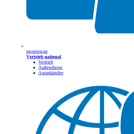
neomoscan
Vertrieb national
Vertrieb
Außendienst
Agrarhändler