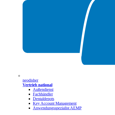
neodisher
Vertrieb national
Außendienst
Fachhändler
Dentaldepots
Key Account Management
Anwendungsspezialist AEMP