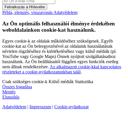
Feliratkozás a Hírlevélre
Példa, elemzés, visszavonás
Adatvédelem
Az Ön optimális felhasználói élménye érdekében
weboldalainkon cookie-kat használunk.
Egyes cookie-k az oldalak működéséhez szükségesek. Egyéb
cookie-kat az Ön beleegyezésével az oldalaink használatának
névtelen rögzítéséhez és kiértékeléséhez vagy külső médiák (pl.
YouTube vagy Google Maps) Önnek nyújtott szolgáltatásaihoz
használunk. Az Ön beállításaitól függően egyes funkciók esetleg
nem állnak rendelkezésre.
Az alkalmazott cookie-kkal kapcsolatos
részleteket a cookie-nyilatkozatunkban talál
.
Csak szükséges cookie-k
Külső médiák
Statisztika
Összes fogadása
Mentés
Elutasítás
Adatvédelem
|
Impresszum
|
Cookie-nyilatkozat