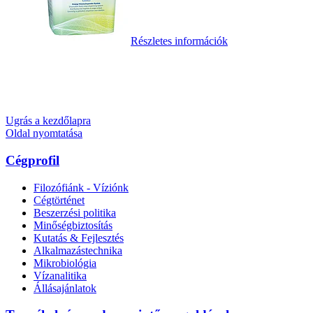
Részletes információk
Ugrás a kezdőlapra
Oldal nyomtatása
Cégprofil
Filozófiánk - Víziónk
Cégtörténet
Beszerzési politika
Minőségbiztosítás
Kutatás & Fejlesztés
Alkalmazástechnika
Mikrobiológia
Vízanalitika
Állásajánlatok