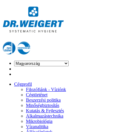
Cégprofil
Filozófiánk - Víziónk
Cégtörténet
Beszerzési politika
Minőségbiztosítás
Kutatás & Fejlesztés
Alkalmazástechnika
Mikrobiológia
Vízanalitika
Állásajánlatok