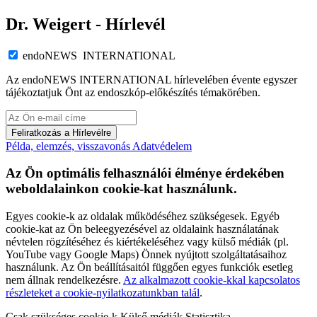
Dr. Weigert - Hírlevél
endoNEWS INTERNATIONAL
Az endoNEWS INTERNATIONAL hírlevelében évente egyszer
tájékoztatjuk Önt az endoszkóp-előkészítés témakörében.
Feliratkozás a Hírlevélre
Példa, elemzés, visszavonás
Adatvédelem
Az Ön optimális felhasználói élménye érdekében
weboldalainkon cookie-kat használunk.
Egyes cookie-k az oldalak működéséhez szükségesek. Egyéb
cookie-kat az Ön beleegyezésével az oldalaink használatának
névtelen rögzítéséhez és kiértékeléséhez vagy külső médiák (pl.
YouTube vagy Google Maps) Önnek nyújtott szolgáltatásaihoz
használunk. Az Ön beállításaitól függően egyes funkciók esetleg
nem állnak rendelkezésre.
Az alkalmazott cookie-kkal kapcsolatos
részleteket a cookie-nyilatkozatunkban talál
.
Csak szükséges cookie-k
Külső médiák
Statisztika