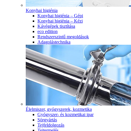
Konyhai higiénia
Konyhai higiénia – Gépi
Konyhai higiénia – Kézi
Kávégépek tisztítása
eco edition
Rendszerszintű megoldások
Adagolástechnika
Élelmiszer, gyógyszerek, kozmetika
Gyógyszer- és kozmetikai ipar
Sörgyártás
Tejfeldolgozás
Tejtermelés