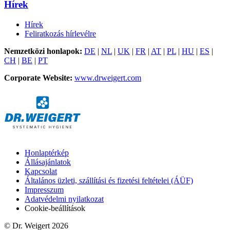
Hírek
Hírek
Feliratkozás hírlevélre
Nemzetközi honlapok:
DE
|
NL
|
UK
|
FR
|
AT
|
PL
|
HU
|
ES
|
CH
|
BE
|
PT
Corporate Website:
www.drweigert.com
Honlaptérkép
Állásajánlatok
Kapcsolat
Általános üzleti, szállítási és fizetési feltételei (ÁÜF)
Impresszum
Adatvédelmi nyilatkozat
Cookie-beállítások
© Dr. Weigert 2026