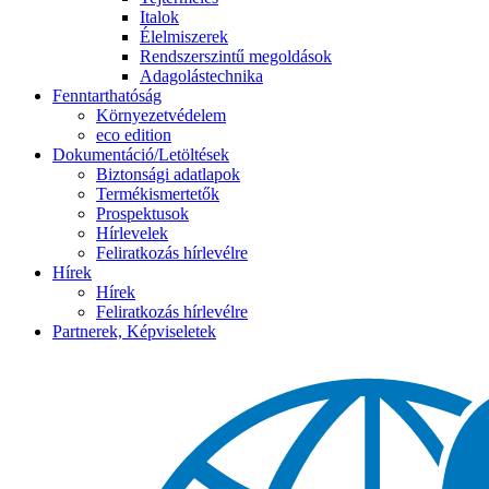
Italok
Élelmiszerek
Rendszerszintű megoldások
Adagolástechnika
Fenntarthatóság
Környezetvédelem
eco edition
Dokumentáció/Letöltések
Biztonsági adatlapok
Termékismertetők
Prospektusok
Hírlevelek
Feliratkozás hírlevélre
Hírek
Hírek
Feliratkozás hírlevélre
Partnerek, Képviseletek