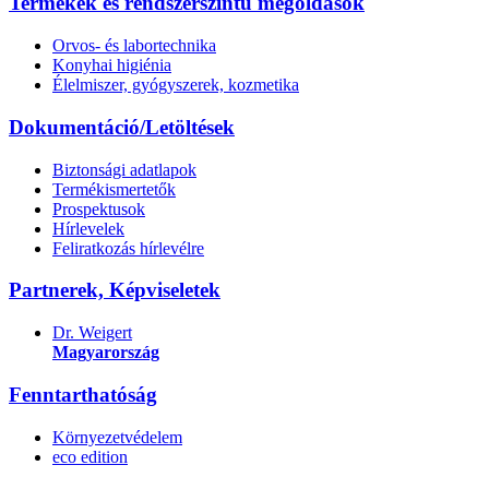
Termékek és rendszerszintű megoldások
Orvos- és labortechnika
Konyhai higiénia
Élelmiszer, gyógyszerek, kozmetika
Dokumentáció/Letöltések
Biztonsági adatlapok
Termékismertetők
Prospektusok
Hírlevelek
Feliratkozás hírlevélre
Partnerek, Képviseletek
Dr. Weigert
Magyarország
Fenntarthatóság
Környezetvédelem
eco edition