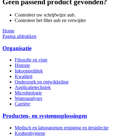
Geen passend product gevonden?
Controleer uw schrijfwijze aub.
Controleer het filter aub en verwijder
Home
Pagina afdrukken
Organisatie
Filosofie en visie
Historie
Inkooppolitiek
Kwaliteit
Onderzoek en ontwikkeling
Applicatietechniek
Microbiologie
Wateranalyses
Carrière
Producten- en systeemoplossingen
Medisch en laboratorium reiniging en desinfectie
Keukenhygiene