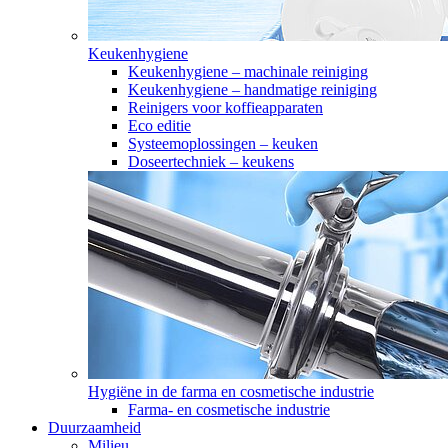
Keukenhygiene
Keukenhygiene – machinale reiniging
Keukenhygiene – handmatige reiniging
Reinigers voor koffieapparaten
Eco editie
Systeemoplossingen – keuken
Doseertechniek – keukens
Hygiëne in de farma en cosmetische industrie
Farma- en cosmetische industrie
Duurzaamheid
Milieu