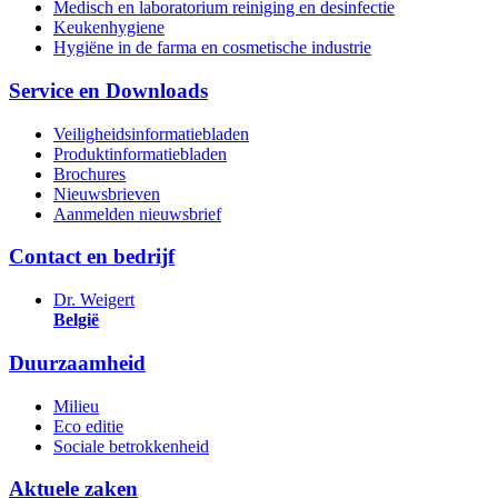
Medisch en laboratorium reiniging en desinfectie
Keukenhygiene
Hygiëne in de farma en cosmetische industrie
Service en Downloads
Veiligheidsinformatiebladen
Produktinformatiebladen
Brochures
Nieuwsbrieven
Aanmelden nieuwsbrief
Contact en bedrijf
Dr. Weigert
België
Duurzaamheid
Milieu
Eco editie
Sociale betrokkenheid
Aktuele zaken