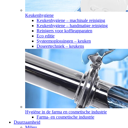
Keukenhygiene
Keukenhygiene – machinale reiniging
Keukenhygiene – handmatige reiniging
Reinigers voor koffieapparaten
Eco editie
Systeemoplossingen – keuken
Doseertechniek – keukens
Hygiëne in de farma en cosmetische industrie
Farma- en cosmetische industrie
Duurzaamheid
Milieu