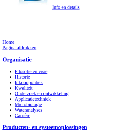
Info en details
Home
Pagina afdrukken
Organisatie
Filosofie en visie
Historie
Inkooppolitiek
Kwaliteit
Onderzoek en ontwikkeling
Applicatietechniek
Microbiologie
Wateranalyses
Carrière
Producten- en systeemoplossingen