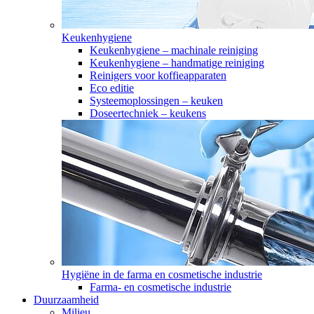
Keukenhygiene
Keukenhygiene – machinale reiniging
Keukenhygiene – handmatige reiniging
Reinigers voor koffieapparaten
Eco editie
Systeemoplossingen – keuken
Doseertechniek – keukens
Hygiëne in de farma en cosmetische industrie
Farma- en cosmetische industrie
Duurzaamheid
Milieu