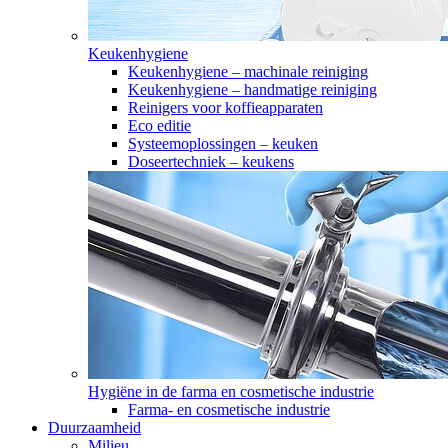
Keukenhygiene
Keukenhygiene – machinale reiniging
Keukenhygiene – handmatige reiniging
Reinigers voor koffieapparaten
Eco editie
Systeemoplossingen – keuken
Doseertechniek – keukens
Hygiëne in de farma en cosmetische industrie
Farma- en cosmetische industrie
Duurzaamheid
Milieu