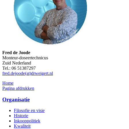
Fred de Joode
Monteur-doseertechnicus
Zuid Nederland
Tel.: 06 51387297
fred.dejoode(at)drweigert.nl
Home
Pagina afdrukken
Organisatie
Filosofie en visie
Historie
Inkooppolitiek
Kwaliteit