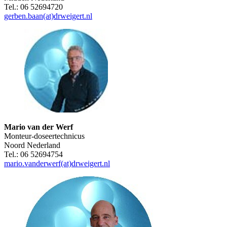
Tel.: 06 52694720
gerben.baan(at)drweigert.nl
Mario van der Werf
Monteur-doseertechnicus
Noord Nederland
Tel.: 06 52694754
mario.vanderwerf(at)drweigert.nl