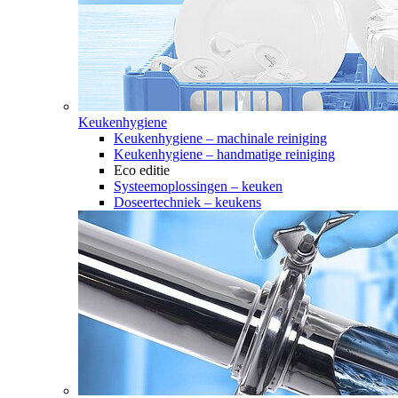
Keukenhygiene
Keukenhygiene – machinale reiniging
Keukenhygiene – handmatige reiniging
Eco editie
Systeemoplossingen – keuken
Doseertechniek – keukens