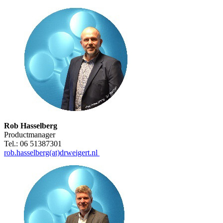
Rob Hasselberg
Productmanager
Tel.: 06 51387301
rob.hasselberg(at)drweigert.nl