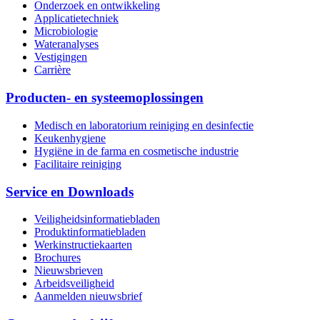
Onderzoek en ontwikkeling
Applicatietechniek
Microbiologie
Wateranalyses
Vestigingen
Carrière
Producten- en systeemoplossingen
Medisch en laboratorium reiniging en desinfectie
Keukenhygiene
Hygiëne in de farma en cosmetische industrie
Facilitaire reiniging
Service en Downloads
Veiligheidsinformatiebladen
Produktinformatiebladen
Werkinstructiekaarten
Brochures
Nieuwsbrieven
Arbeidsveiligheid
Aanmelden nieuwsbrief