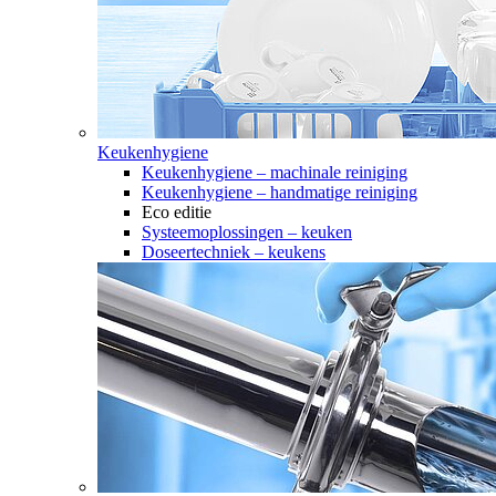
Keukenhygiene
Keukenhygiene – machinale reiniging
Keukenhygiene – handmatige reiniging
Eco editie
Systeemoplossingen – keuken
Doseertechniek – keukens