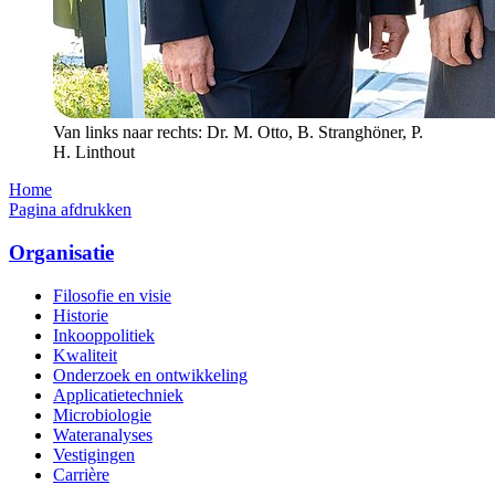
Van links naar rechts: Dr. M. Otto, B. Stranghöner, P.
H. Linthout
Home
Pagina afdrukken
Organisatie
Filosofie en visie
Historie
Inkooppolitiek
Kwaliteit
Onderzoek en ontwikkeling
Applicatietechniek
Microbiologie
Wateranalyses
Vestigingen
Carrière