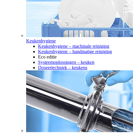
Keukenhygiene
Keukenhygiene – machinale reiniging
Keukenhygiene – handmatige reiniging
Eco editie
Systeemoplossingen – keuken
Doseertechniek – keukens