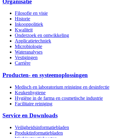
Organisatie
Filosofie en visie
Historie
Inkooppolitiek
Kwaliteit
Onderzoek en ontwikkeling
Applicatietechniek
Microbiologie
Wateranalyses
Vestigingen
Carrière
Producten- en systeemoplossingen
Medisch en laboratorium reiniging en desinfectie
Keukenhygiene
Hygiëne in de farma en cosmetische industrie
Facilitaire reiniging
Service en Downloads
Veiligheidsinformatiebladen
Produktinformatiebladen