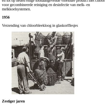
en tot op heden enige toonaangevende vloeibare product met chloor
voor gecombineerde reiniging en desinfectie van melk- en
melkkoelsystemen.
1956
Verzending van chloorbleekloog in glaskorfflesjes
Zestiger jaren