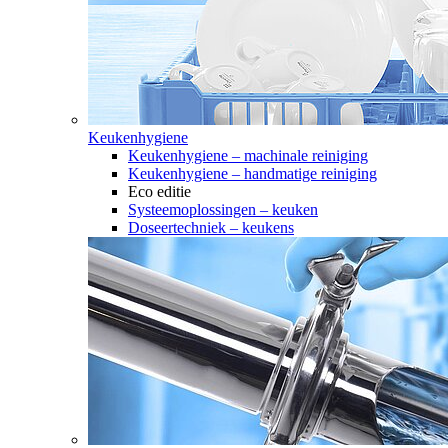
Keukenhygiene
Keukenhygiene – machinale reiniging
Keukenhygiene – handmatige reiniging
Eco editie
Systeemoplossingen – keuken
Doseertechniek – keukens