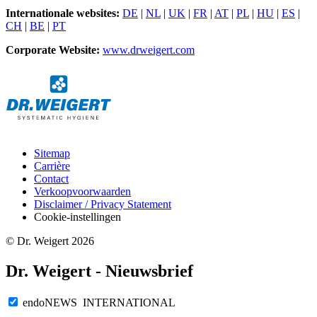
Internationale websites:
DE
|
NL
|
UK
|
FR
|
AT
|
PL
|
HU
|
ES
|
CH
|
BE
|
PT
Corporate Website:
www.drweigert.com
Sitemap
Carrière
Contact
Verkoopvoorwaarden
Disclaimer / Privacy Statement
Cookie-instellingen
© Dr. Weigert 2026
Dr. Weigert - Nieuwsbrief
endoNEWS INTERNATIONAL