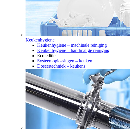
Keukenhygiene
Keukenhygiene – machinale reiniging
Keukenhygiene – handmatige reiniging
Eco editie
Systeemoplossingen – keuken
Doseertechniek – keukens