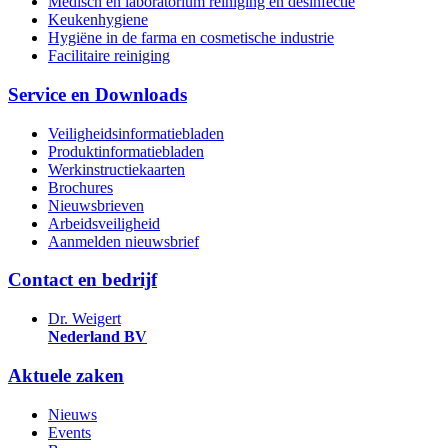
Medisch en laboratorium reiniging en desinfectie
Keukenhygiene
Hygiëne in de farma en cosmetische industrie
Facilitaire reiniging
Service en Downloads
Veiligheidsinformatiebladen
Produktinformatiebladen
Werkinstructiekaarten
Brochures
Nieuwsbrieven
Arbeidsveiligheid
Aanmelden nieuwsbrief
Contact en bedrijf
Dr. Weigert
Nederland BV
Aktuele zaken
Nieuws
Events