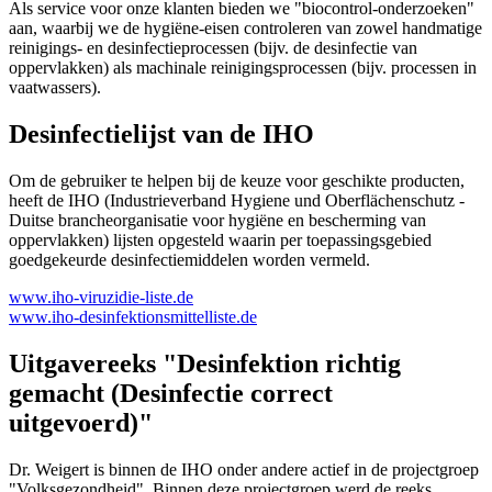
Als service voor onze klanten bieden we "biocontrol-onderzoeken"
aan, waarbij we de hygiëne-eisen controleren van zowel handmatige
reinigings- en desinfectieprocessen (bijv. de desinfectie van
oppervlakken) als machinale reinigingsprocessen (bijv. processen in
vaatwassers).
Desinfectielijst van de IHO
Om de gebruiker te helpen bij de keuze voor geschikte producten,
heeft de IHO (Industrieverband Hygiene und Oberflächenschutz -
Duitse brancheorganisatie voor hygiëne en bescherming van
oppervlakken) lijsten opgesteld waarin per toepassingsgebied
goedgekeurde desinfectiemiddelen worden vermeld.
www.iho-viruzidie-liste.de
www.iho-desinfektionsmittelliste.de
Uitgavereeks "Desinfektion richtig
gemacht (Desinfectie correct
uitgevoerd)"
Dr. Weigert is binnen de IHO onder andere actief in de projectgroep
"Volksgezondheid". Binnen deze projectgroep werd de reeks