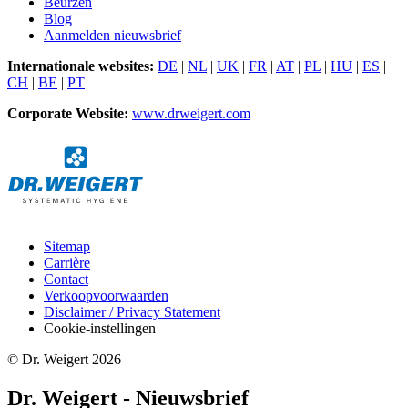
Beurzen
Blog
Aanmelden nieuwsbrief
Internationale websites:
DE
|
NL
|
UK
|
FR
|
AT
|
PL
|
HU
|
ES
|
CH
|
BE
|
PT
Corporate Website:
www.drweigert.com
Sitemap
Carrière
Contact
Verkoopvoorwaarden
Disclaimer / Privacy Statement
Cookie-instellingen
© Dr. Weigert 2026
Dr. Weigert - Nieuwsbrief