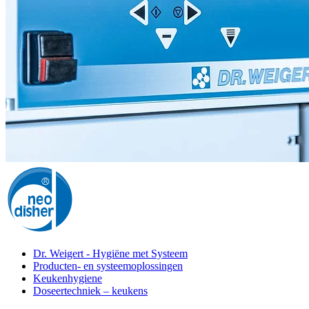
Dr. Weigert - Hygiëne met Systeem
Producten- en systeemoplossingen
Keukenhygiene
Doseertechniek – keukens