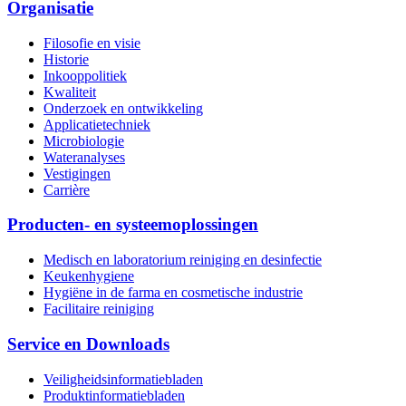
Organisatie
Filosofie en visie
Historie
Inkooppolitiek
Kwaliteit
Onderzoek en ontwikkeling
Applicatietechniek
Microbiologie
Wateranalyses
Vestigingen
Carrière
Producten- en systeemoplossingen
Medisch en laboratorium reiniging en desinfectie
Keukenhygiene
Hygiëne in de farma en cosmetische industrie
Facilitaire reiniging
Service en Downloads
Veiligheidsinformatiebladen
Produktinformatiebladen