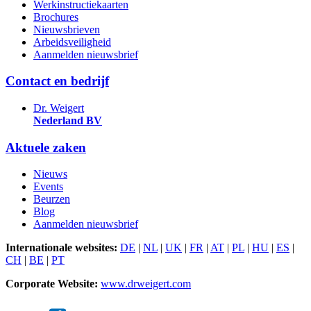
Werkinstructiekaarten
Brochures
Nieuwsbrieven
Arbeidsveiligheid
Aanmelden nieuwsbrief
Contact en bedrijf
Dr. Weigert
Nederland BV
Aktuele zaken
Nieuws
Events
Beurzen
Blog
Aanmelden nieuwsbrief
Internationale websites:
DE
|
NL
|
UK
|
FR
|
AT
|
PL
|
HU
|
ES
|
CH
|
BE
|
PT
Corporate Website:
www.drweigert.com