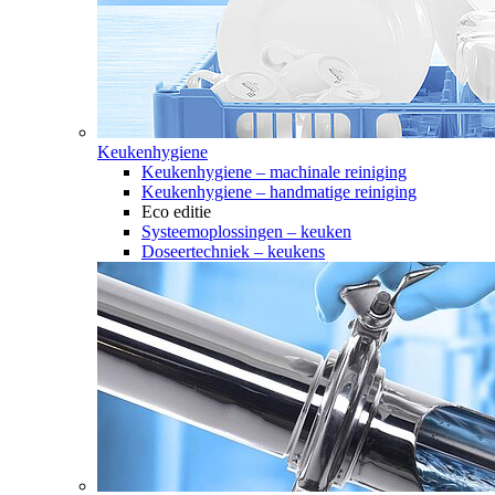
Keukenhygiene
Keukenhygiene – machinale reiniging
Keukenhygiene – handmatige reiniging
Eco editie
Systeemoplossingen – keuken
Doseertechniek – keukens