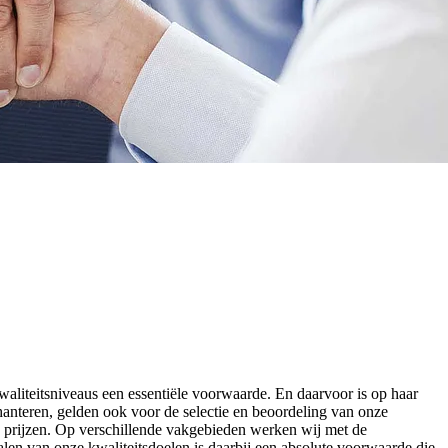
kwaliteitsniveaus een essentiële voorwaarde. En daarvoor is op haar
hanteren, gelden ook voor de selectie en beoordeling van onze
e prijzen. Op verschillende vakgebieden werken wij met de
halen van onze kwaliteitsdoelen is daarbij een absolute voorwaarde die