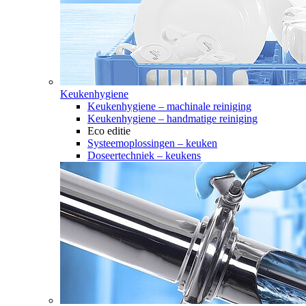
Keukenhygiene
Keukenhygiene – machinale reiniging
Keukenhygiene – handmatige reiniging
Eco editie
Systeemoplossingen – keuken
Doseertechniek – keukens