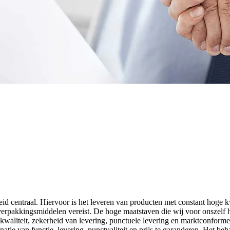
heid centraal. Hiervoor is het leveren van producten met constant hoge 
n verpakkingsmiddelen vereist. De hoge maatstaven die wij voor onszelf 
kwaliteit, zekerheid van levering, punctuele levering en marktconform
tie van functie, levering, punctualiteit en prijs te garanderen. Het be