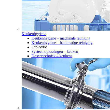
Keukenhygiene
Keukenhygiene – machinale reiniging
Keukenhygiene – handmatige reiniging
Eco editie
Systeemoplossingen – keuken
Doseertechniek – keukens