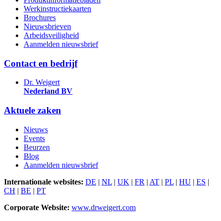
Werkinstructiekaarten
Brochures
Nieuwsbrieven
Arbeidsveiligheid
Aanmelden nieuwsbrief
Contact en bedrijf
Dr. Weigert
Nederland BV
Aktuele zaken
Nieuws
Events
Beurzen
Blog
Aanmelden nieuwsbrief
Internationale websites:
DE
|
NL
|
UK
|
FR
|
AT
|
PL
|
HU
|
ES
|
CH
|
BE
|
PT
Corporate Website:
www.drweigert.com