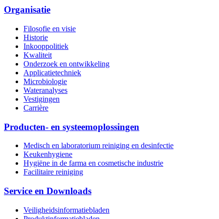
Organisatie
Filosofie en visie
Historie
Inkooppolitiek
Kwaliteit
Onderzoek en ontwikkeling
Applicatietechniek
Microbiologie
Wateranalyses
Vestigingen
Carrière
Producten- en systeemoplossingen
Medisch en laboratorium reiniging en desinfectie
Keukenhygiene
Hygiëne in de farma en cosmetische industrie
Facilitaire reiniging
Service en Downloads
Veiligheidsinformatiebladen
Produktinformatiebladen