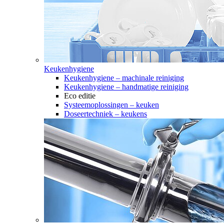
Keukenhygiene
Keukenhygiene – machinale reiniging
Keukenhygiene – handmatige reiniging
Eco editie
Systeemoplossingen – keuken
Doseertechniek – keukens