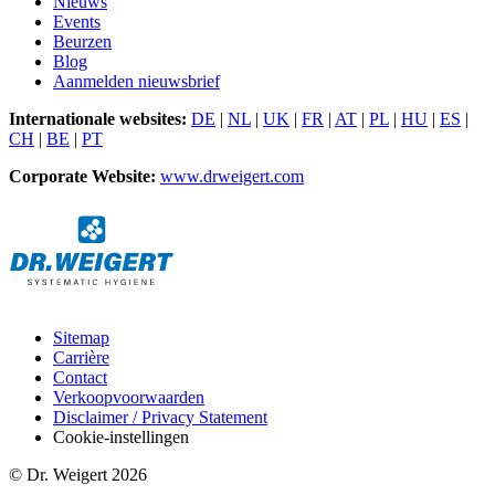
Nieuws
Events
Beurzen
Blog
Aanmelden nieuwsbrief
Internationale websites:
DE
|
NL
|
UK
|
FR
|
AT
|
PL
|
HU
|
ES
|
CH
|
BE
|
PT
Corporate Website:
www.drweigert.com
Sitemap
Carrière
Contact
Verkoopvoorwaarden
Disclaimer / Privacy Statement
Cookie-instellingen
© Dr. Weigert 2026