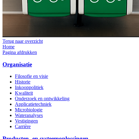
Terug naar overzicht
Home
Pagina afdrukken
Organisatie
Filosofie en visie
Historie
Inkooppolitiek
Kwaliteit
Onderzoek en ontwikkeling
Applicatietechniek
Microbiologie
Wateranalyses
Vestigingen
Carrière
Producten- en systeemoplossingen