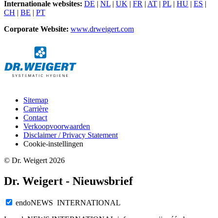
Internationale websites:
DE
|
NL
|
UK
|
FR
|
AT
|
PL
|
HU
|
ES
|
CH
|
BE
|
PT
Corporate Website:
www.drweigert.com
Sitemap
Carrière
Contact
Verkoopvoorwaarden
Disclaimer / Privacy Statement
Cookie-instellingen
© Dr. Weigert 2026
Dr. Weigert - Nieuwsbrief
endoNEWS INTERNATIONAL