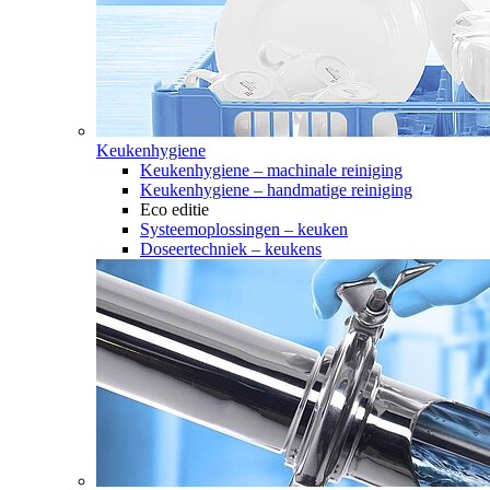
Keukenhygiene
Keukenhygiene – machinale reiniging
Keukenhygiene – handmatige reiniging
Eco editie
Systeemoplossingen – keuken
Doseertechniek – keukens