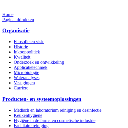
Home
Pagina afdrukken
Organisatie
Filosofie en visie
Historie
Inkooppolitiek
Kwaliteit
Onderzoek en ontwikkeling
Applicatietechniek
Microbiologie
Wateranalyses
Vestigingen
Carrière
Producten- en systeemoplossingen
Medisch en laboratorium reiniging en desinfectie
Keukenhygiene
Hygiëne in de farma en cosmetische industrie
Facilitaire reiniging