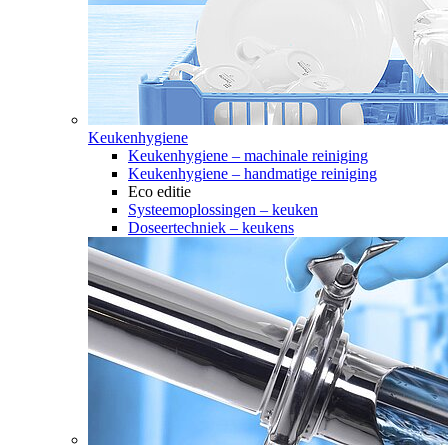
Keukenhygiene
Keukenhygiene – machinale reiniging
Keukenhygiene – handmatige reiniging
Eco editie
Systeemoplossingen – keuken
Doseertechniek – keukens