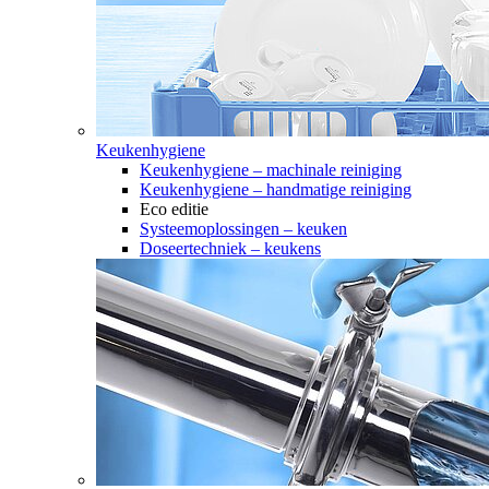
Keukenhygiene
Keukenhygiene – machinale reiniging
Keukenhygiene – handmatige reiniging
Eco editie
Systeemoplossingen – keuken
Doseertechniek – keukens