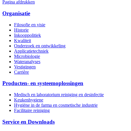
Pagina afdrukken
Organisatie
Filosofie en visie
Historie
Inkooppolitiek
Kwaliteit
Onderzoek en ontwikkeling
Applicatietechniek
Microbiologie
Wateranalyses
Vestigingen
Carrière
Producten- en systeemoplossingen
Medisch en laboratorium reiniging en desinfectie
Keukenhygiene
Hygiëne in de farma en cosmetische industrie
Facilitaire reiniging
Service en Downloads