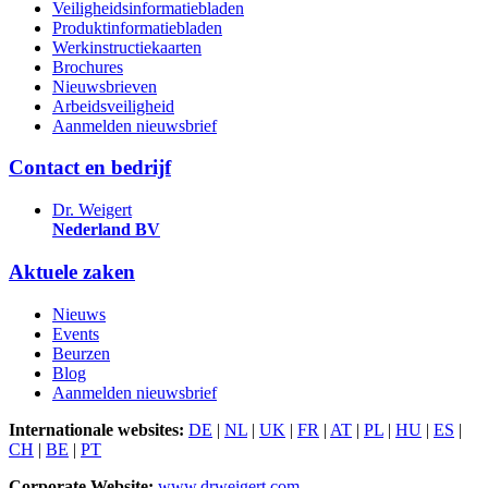
Veiligheidsinformatiebladen
Produktinformatiebladen
Werkinstructiekaarten
Brochures
Nieuwsbrieven
Arbeidsveiligheid
Aanmelden nieuwsbrief
Contact en bedrijf
Dr. Weigert
Nederland BV
Aktuele zaken
Nieuws
Events
Beurzen
Blog
Aanmelden nieuwsbrief
Internationale websites:
DE
|
NL
|
UK
|
FR
|
AT
|
PL
|
HU
|
ES
|
CH
|
BE
|
PT
Corporate Website:
www.drweigert.com