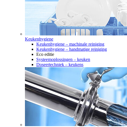
Keukenhygiene
Keukenhygiene – machinale reiniging
Keukenhygiene – handmatige reiniging
Eco editie
Systeemoplossingen – keuken
Doseertechniek – keukens