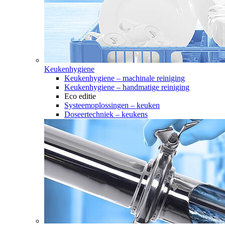
Keukenhygiene
Keukenhygiene – machinale reiniging
Keukenhygiene – handmatige reiniging
Eco editie
Systeemoplossingen – keuken
Doseertechniek – keukens