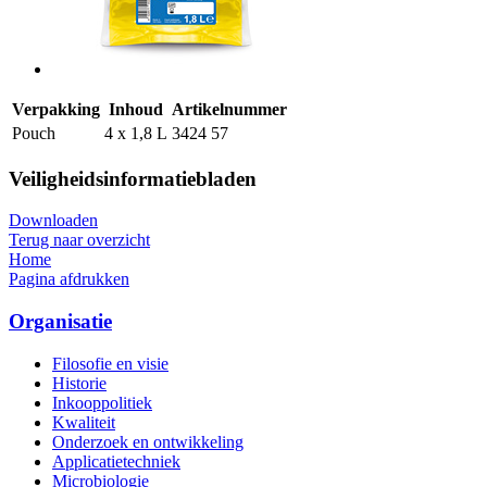
Verpakking
Inhoud
Artikelnummer
Pouch
4 x 1,8 L
3424 57
Veiligheidsinformatiebladen
Downloaden
Terug naar overzicht
Home
Pagina afdrukken
Organisatie
Filosofie en visie
Historie
Inkooppolitiek
Kwaliteit
Onderzoek en ontwikkeling
Applicatietechniek
Microbiologie