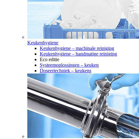
Keukenhygiene
Keukenhygiene – machinale reiniging
Keukenhygiene – handmatige reiniging
Eco editie
Systeemoplossingen – keuken
Doseertechniek – keukens