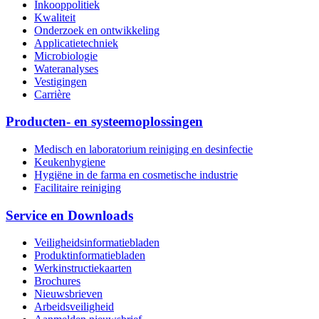
Inkooppolitiek
Kwaliteit
Onderzoek en ontwikkeling
Applicatietechniek
Microbiologie
Wateranalyses
Vestigingen
Carrière
Producten- en systeemoplossingen
Medisch en laboratorium reiniging en desinfectie
Keukenhygiene
Hygiëne in de farma en cosmetische industrie
Facilitaire reiniging
Service en Downloads
Veiligheidsinformatiebladen
Produktinformatiebladen
Werkinstructiekaarten
Brochures
Nieuwsbrieven
Arbeidsveiligheid