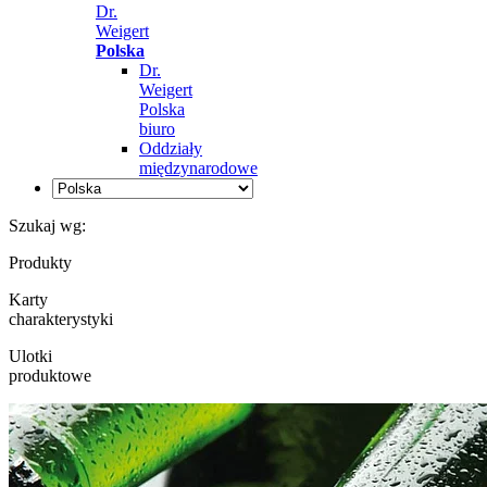
Dr.
Weigert
Polska
Dr.
Weigert
Polska
biuro
Oddziały
międzynarodowe
Szukaj wg:
Produkty
Karty
charakterystyki
Ulotki
produktowe