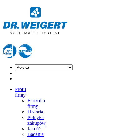
Profil
firmy
Filozofia
firmy
Historia
Polityka
zakupów
Jakość
Badania
i