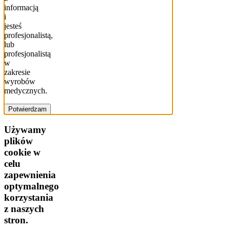
informacją
i
jesteś
profesjonalistą,
lub
profesjonalistą
w
zakresie
wyrobów
medycznych.
Potwierdzam
Używamy
plików
cookie w
celu
zapewnienia
optymalnego
korzystania
z naszych
stron.