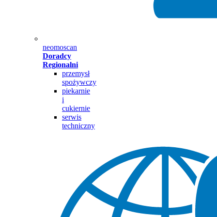
neomoscan
Doradcy
Regionalni
przemysł
spożywczy
piekarnie
i
cukiernie
serwis
techniczny