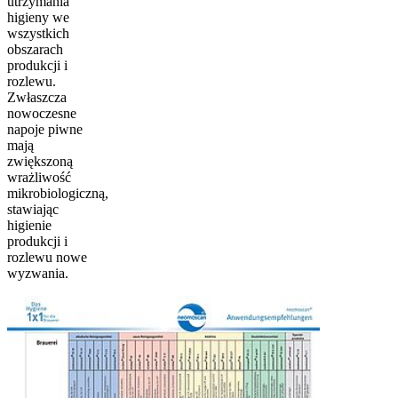
utrzymania
higieny we
wszystkich
obszarach
produkcji i
rozlewu.
Zwłaszcza
nowoczesne
napoje piwne
mają
zwiększoną
wrażliwość
mikrobiologiczną,
stawiając
higienie
produkcji i
rozlewu nowe
wyzwania.