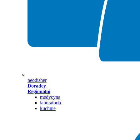
neodisher
Doradcy
Regionalni
medycyna
laboratoria
kuchnie