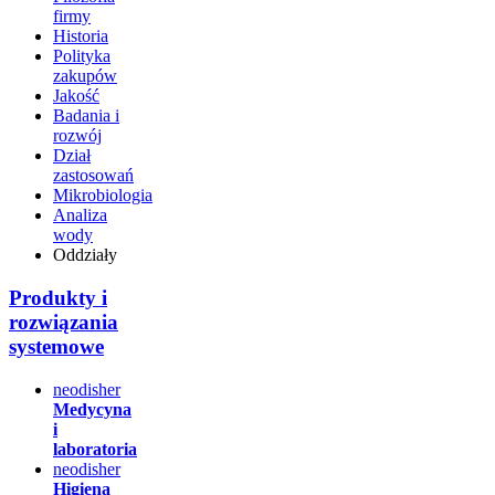
firmy
Historia
Polityka
zakupów
Jakość
Badania i
rozwój
Dział
zastosowań
Mikrobiologia
Analiza
wody
Oddziały
Produkty i
rozwiązania
systemowe
neodisher
Medycyna
i
laboratoria
neodisher
Higiena