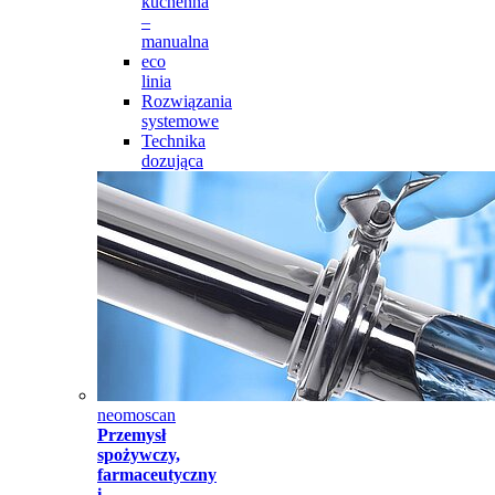
kuchenna
–
manualna
eco
linia
Rozwiązania
systemowe
Technika
dozująca
neomoscan
Przemysł
spożywczy,
farmaceutyczny
i