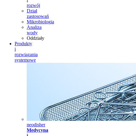
rozwój
Dział
zastosowań
Mikrobiologia
Analiza
wody
Oddziały
Produkty
i
rozwiązania
systemowe
neodisher
Medycyna
i