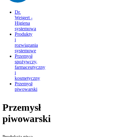
Dr.
Weigert -
Higiena
systemowa
Produkty
i
rozwiązania
systemowe
Przemysł
spożywczy,
farmaceutyczny
i
kosmetyczny
Przemysł
piwowarski
Przemysł
piwowarski
Produkcja piwa