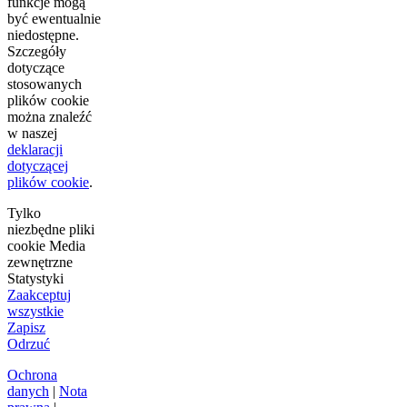
funkcje mogą
być ewentualnie
niedostępne.
Szczegóły
dotyczące
stosowanych
plików cookie
można znaleźć
w naszej
deklaracji
dotyczącej
plików cookie
.
Tylko
niezbędne pliki
cookie
Media
zewnętrzne
Statystyki
Zaakceptuj
wszystkie
Zapisz
Odrzuć
Ochrona
danych
|
Nota