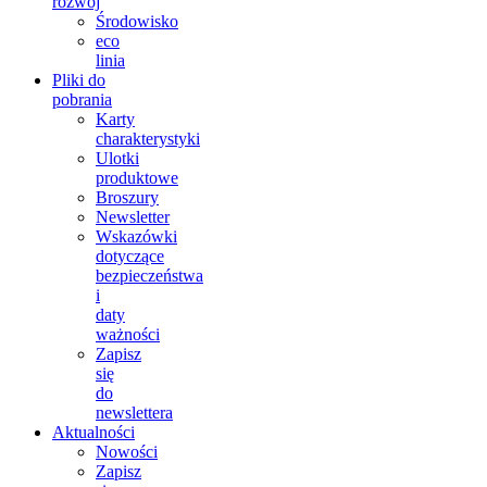
rozwój
Środowisko
eco
linia
Pliki do
pobrania
Karty
charakterystyki
Ulotki
produktowe
Broszury
Newsletter
Wskazówki
dotyczące
bezpieczeństwa
i
daty
ważności
Zapisz
się
do
newslettera
Aktualności
Nowości
Zapisz