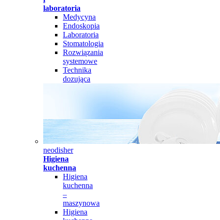
laboratoria
Medycyna
Endoskopia
Laboratoria
Stomatologia
Rozwiązania
systemowe
Technika
dozująca
neodisher
Higiena
kuchenna
Higiena
kuchenna
–
maszynowa
Higiena