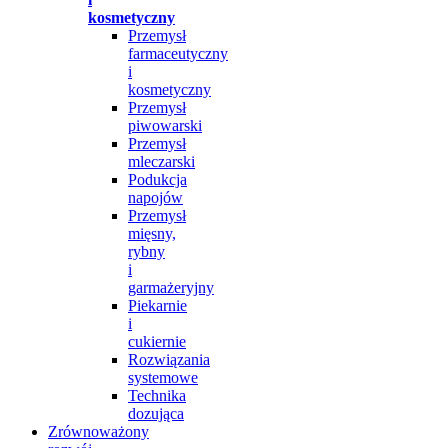
kosmetyczny
Przemysł
farmaceutyczny
i
kosmetyczny
Przemysł
piwowarski
Przemysł
mleczarski
Podukcja
napojów
Przemysł
mięsny,
rybny
i
garmażeryjny
Piekarnie
i
cukiernie
Rozwiązania
systemowe
Technika
dozująca
Zrównoważony