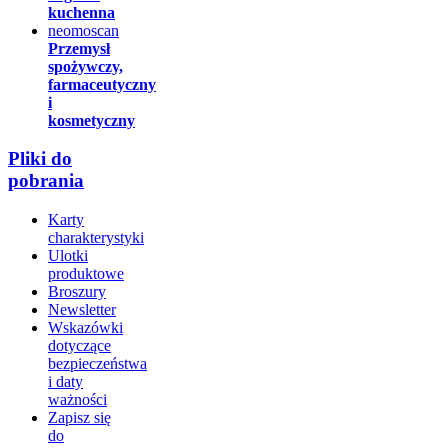
kuchenna
neomoscan
Przemysł
spożywczy,
farmaceutyczny
i
kosmetyczny
Pliki do
pobrania
Karty
charakterystyki
Ulotki
produktowe
Broszury
Newsletter
Wskazówki
dotyczące
bezpieczeństwa
i daty
ważności
Zapisz się
do