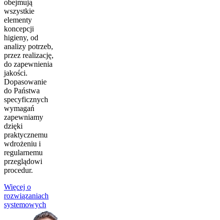
obejmują
wszystkie
elementy
koncepcji
higieny, od
analizy potrzeb,
przez realizację,
do zapewnienia
jakości.
Dopasowanie
do Państwa
specyficznych
wymagań
zapewniamy
dzięki
praktycznemu
wdrożeniu i
regularnemu
przeglądowi
procedur.
Więcej o
rozwiązaniach
systemowych